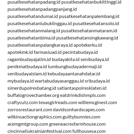
pusatkesehatanpadang.id
pusatkesehatanbukittinggi.id
pusatkesehatanpadangpanjang.id
pusatkesehatandumai.id
pusatkesehatanpalembang.id
pusatkesehatanlubuklinggau.id
pusatkesehatansolo.id
pusatkesehatanmalang.id
pusatkesehatanmataram.id
pusatkesehatanbima.id
pusatkesehatansingkawang.id
pusatkesehatanpalangkaraya.id
apotekerku.id
apotekmk.id
farmasiuad.id
pecintabudaya.id
ragambudayajatim.id
budayakita.id
senibudaya.id
penikmatbudaya.id
lumbungbudayadermaji.id
senibudayaislam.id
kebudayaantanahdatar.id
mybudaya.id
wartabudayasanggau.id
sribudaya.id
simerdupolresbatang.id
satlantaspolresklaten.id
buffalogrovechamber.org
eatdrinkdishmpls.com
craftycutz.com
texasgirlreads.com
williemcginest.com
zorrosrestaurant.com
davidsonhardscapes.com
wilkinsactiongraphics.com
guiltybunnies.com
acemgmtgroup.com
greeneacresfarmhouse.com
cincinnatiukrainianfestival.com
fullhousesa.com