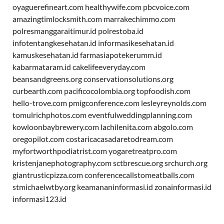
oyaguerefineart.com
healthywife.com
pbcvoice.com
amazingtimlocksmith.com
marrakechimmo.com
polresmanggaraitimur.id
polrestoba.id
infotentangkesehatan.id
informasikesehatan.id
kamuskesehatan.id
farmasiapotekerumm.id
kabarmataram.id
cakelifeeveryday.com
beansandgreens.org
conservationsolutions.org
curbearth.com
pacificocolombia.org
topfoodish.com
hello-trove.com
pmigconference.com
lesleyreynolds.com
tomulrichphotos.com
eventfulweddingplanning.com
kowloonbaybrewery.com
lachilenita.com
abgolo.com
oregopilot.com
costaricacasadaretodream.com
myfortworthpodiatrist.com
yogaretreatpro.com
kristenjanephotography.com
sctbrescue.org
srchurch.org
giantrusticpizza.com
conferencecallstomeatballs.com
stmichaelwtby.org
keamananinformasi.id
zonainformasi.id
informasi123.id