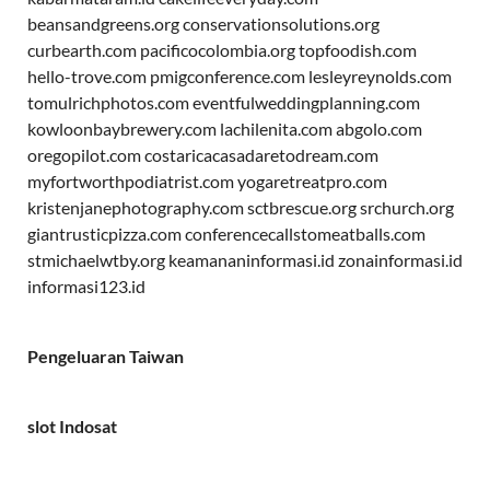
beansandgreens.org
conservationsolutions.org
curbearth.com
pacificocolombia.org
topfoodish.com
hello-trove.com
pmigconference.com
lesleyreynolds.com
tomulrichphotos.com
eventfulweddingplanning.com
kowloonbaybrewery.com
lachilenita.com
abgolo.com
oregopilot.com
costaricacasadaretodream.com
myfortworthpodiatrist.com
yogaretreatpro.com
kristenjanephotography.com
sctbrescue.org
srchurch.org
giantrusticpizza.com
conferencecallstomeatballs.com
stmichaelwtby.org
keamananinformasi.id
zonainformasi.id
informasi123.id
Pengeluaran Taiwan
slot Indosat