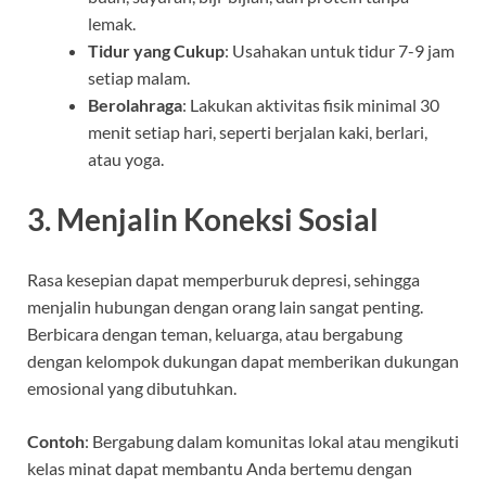
lemak.
Tidur yang Cukup
: Usahakan untuk tidur 7-9 jam
setiap malam.
Berolahraga
: Lakukan aktivitas fisik minimal 30
menit setiap hari, seperti berjalan kaki, berlari,
atau yoga.
3. Menjalin Koneksi Sosial
Rasa kesepian dapat memperburuk depresi, sehingga
menjalin hubungan dengan orang lain sangat penting.
Berbicara dengan teman, keluarga, atau bergabung
dengan kelompok dukungan dapat memberikan dukungan
emosional yang dibutuhkan.
Contoh
: Bergabung dalam komunitas lokal atau mengikuti
kelas minat dapat membantu Anda bertemu dengan