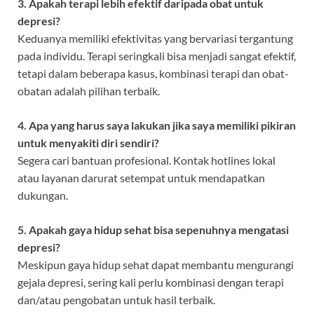
3. Apakah terapi lebih efektif daripada obat untuk
depresi?
Keduanya memiliki efektivitas yang bervariasi tergantung
pada individu. Terapi seringkali bisa menjadi sangat efektif,
tetapi dalam beberapa kasus, kombinasi terapi dan obat-
obatan adalah pilihan terbaik.
4. Apa yang harus saya lakukan jika saya memiliki pikiran
untuk menyakiti diri sendiri?
Segera cari bantuan profesional. Kontak hotlines lokal
atau layanan darurat setempat untuk mendapatkan
dukungan.
5. Apakah gaya hidup sehat bisa sepenuhnya mengatasi
depresi?
Meskipun gaya hidup sehat dapat membantu mengurangi
gejala depresi, sering kali perlu kombinasi dengan terapi
dan/atau pengobatan untuk hasil terbaik.