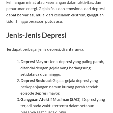
kehilangan minat atau kesenangan dalam aktivitas, dan
penurunan energi. Gejala fisik dan emosional dari depresi
dapat bervariasi, mulai dari kelelahan ekstrem, gangguan
tidur, hingga perasaan putus asa.
Jenis-Jenis Depresi
Terdapat berbagai jenis depresi, di antaranya:
Depresi Mayor
: Jenis depresi yang paling parah,
ditandai dengan gejala yang berlangsung
setidaknya dua minggu.
Depresi Residual
: Gejala-gejala depresi yang
berkepanjangan namun kurang parah setelah
episode depresi mayor.
Gangguan Afektif Musiman (SAD)
: Depresi yang
terjadi pada waktu tertentu dalam setahun
biasanya saat cuaca dingin.