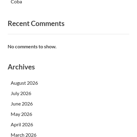
Coba
Recent Comments
No comments to show.
Archives
August 2026
July 2026
June 2026
May 2026
April 2026
March 2026