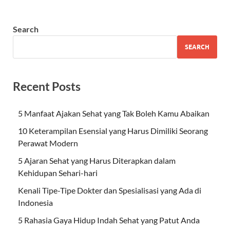
Search
SEARCH
Recent Posts
5 Manfaat Ajakan Sehat yang Tak Boleh Kamu Abaikan
10 Keterampilan Esensial yang Harus Dimiliki Seorang
Perawat Modern
5 Ajaran Sehat yang Harus Diterapkan dalam
Kehidupan Sehari-hari
Kenali Tipe-Tipe Dokter dan Spesialisasi yang Ada di
Indonesia
5 Rahasia Gaya Hidup Indah Sehat yang Patut Anda