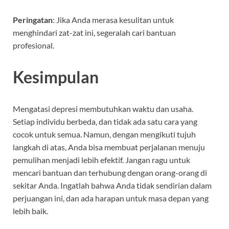
Peringatan
: Jika Anda merasa kesulitan untuk
menghindari zat-zat ini, segeralah cari bantuan
profesional.
Kesimpulan
Mengatasi depresi membutuhkan waktu dan usaha.
Setiap individu berbeda, dan tidak ada satu cara yang
cocok untuk semua. Namun, dengan mengikuti tujuh
langkah di atas, Anda bisa membuat perjalanan menuju
pemulihan menjadi lebih efektif. Jangan ragu untuk
mencari bantuan dan terhubung dengan orang-orang di
sekitar Anda. Ingatlah bahwa Anda tidak sendirian dalam
perjuangan ini, dan ada harapan untuk masa depan yang
lebih baik.