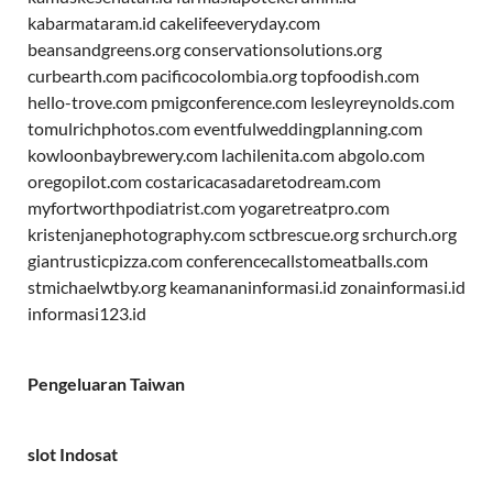
kabarmataram.id
cakelifeeveryday.com
beansandgreens.org
conservationsolutions.org
curbearth.com
pacificocolombia.org
topfoodish.com
hello-trove.com
pmigconference.com
lesleyreynolds.com
tomulrichphotos.com
eventfulweddingplanning.com
kowloonbaybrewery.com
lachilenita.com
abgolo.com
oregopilot.com
costaricacasadaretodream.com
myfortworthpodiatrist.com
yogaretreatpro.com
kristenjanephotography.com
sctbrescue.org
srchurch.org
giantrusticpizza.com
conferencecallstomeatballs.com
stmichaelwtby.org
keamananinformasi.id
zonainformasi.id
informasi123.id
Pengeluaran Taiwan
slot Indosat