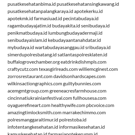
pusatkesehatanbima.id
pusatkesehatansingkawang.id
pusatkesehatanpalangkaraya.id
apotekerku.id
apotekmk.id
farmasiuad.id
pecintabudaya.id
ragambudayajatim.id
budayakita.id
senibudaya.id
penikmatbudaya.id
lumbungbudayadermaji.id
senibudayaislam.id
kebudayaantanahdatar.id
mybudaya.id
wartabudayasanggau.id
sribudaya.id
simerdupolresbatang.id
satlantaspolresklaten.id
buffalogrovechamber.org
eatdrinkdishmpls.com
craftycutz.com
texasgirlreads.com
williemcginest.com
zorrosrestaurant.com
davidsonhardscapes.com
wilkinsactiongraphics.com
guiltybunnies.com
acemgmtgroup.com
greeneacresfarmhouse.com
cincinnatiukrainianfestival.com
fullhousesa.com
oyaguerefineart.com
healthywife.com
pbcvoice.com
amazingtimlocksmith.com
marrakechimmo.com
polresmanggaraitimur.id
polrestoba.id
infotentangkesehatan.id
informasikesehatan.id
kamuskesehatan.id
farmasiapotekerumm.id