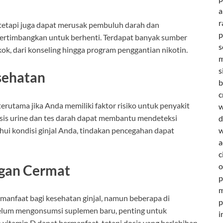
a
r
tetapi juga dapat merusak pembuluh darah dan
p
pertimbangkan untuk berhenti. Terdapat banyak sumber
s
, dari konseling hingga program penggantian nikotin.
m
s
sehatan
b
c
erutama jika Anda memiliki faktor risiko untuk penyakit
w
alisis urine dan tes darah dapat membantu mendeteksi
d
ui kondisi ginjal Anda, tindakan pencegahan dapat
w
a
c
o
ngan Cermat
p
m
manfaat bagi kesehatan ginjal, namun beberapa di
p
belum mengonsumsi suplemen baru, penting untuk
i
 vitamin D dapat bermanfaat, tetapi dosis yang berlebihan