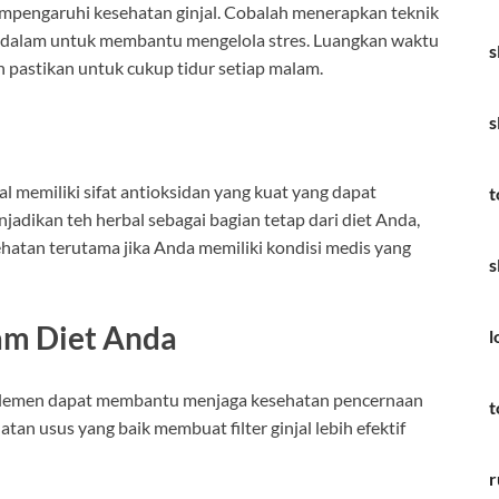
mpengaruhi kesehatan ginjal. Cobalah menerapkan teknik
san dalam untuk membantu mengelola stres. Luangkan waktu
s
 pastikan untuk cukup tidur setiap malam.
s
nal memiliki sifat antioksidan yang kuat yang dapat
t
dikan teh herbal sebagai bagian tetap dari diet Anda,
hatan terutama jika Anda memiliki kondisi medis yang
s
lam Diet Anda
l
uplemen dapat membantu menjaga kesehatan pencernaan
t
hatan usus yang baik membuat filter ginjal lebih efektif
r