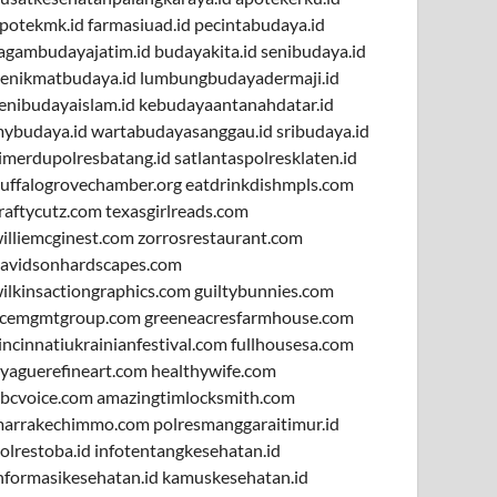
potekmk.id
farmasiuad.id
pecintabudaya.id
agambudayajatim.id
budayakita.id
senibudaya.id
enikmatbudaya.id
lumbungbudayadermaji.id
enibudayaislam.id
kebudayaantanahdatar.id
ybudaya.id
wartabudayasanggau.id
sribudaya.id
imerdupolresbatang.id
satlantaspolresklaten.id
uffalogrovechamber.org
eatdrinkdishmpls.com
raftycutz.com
texasgirlreads.com
illiemcginest.com
zorrosrestaurant.com
avidsonhardscapes.com
ilkinsactiongraphics.com
guiltybunnies.com
cemgmtgroup.com
greeneacresfarmhouse.com
incinnatiukrainianfestival.com
fullhousesa.com
yaguerefineart.com
healthywife.com
bcvoice.com
amazingtimlocksmith.com
arrakechimmo.com
polresmanggaraitimur.id
olrestoba.id
infotentangkesehatan.id
nformasikesehatan.id
kamuskesehatan.id