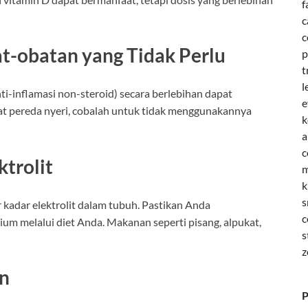
f
c
c
t-obatan yang Tidak Perlu
p
t
l
i-inflamasi non-steroid) secara berlebihan dapat
e
at pereda nyeri, cobalah untuk tidak menggunakannya
k
a
c
trolit
m
k
s
kadar elektrolit dalam tubuh. Pastikan Anda
c
um melalui diet Anda. Makanan seperti pisang, alpukat,
s
z
an
P