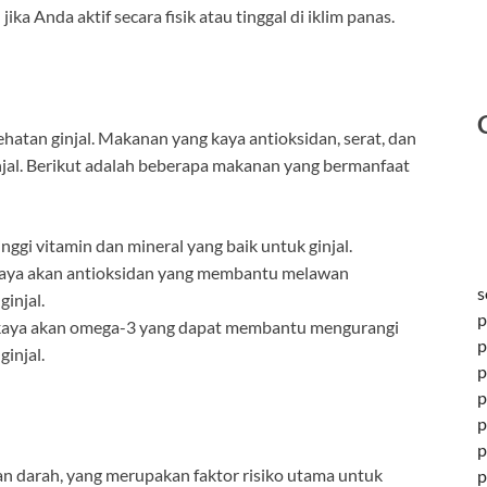
jika Anda aktif secara fisik atau tinggal di iklim panas.
hatan ginjal. Makanan yang kaya antioksidan, serat, dan
njal. Berikut adalah beberapa makanan yang bermanfaat
tinggi vitamin dan mineral yang baik untuk ginjal.
y kaya akan antioksidan yang membantu melawan
s
injal.
p
a kaya akan omega-3 yang dapat membantu mengurangi
p
injal.
p
p
p
p
n darah, yang merupakan faktor risiko utama untuk
p