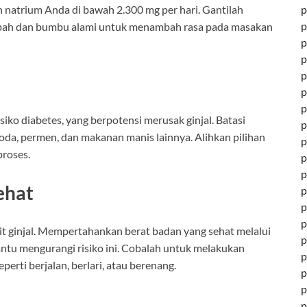
p
 natrium Anda di bawah 2.300 mg per hari. Gantilah
p
pah dan bumbu alami untuk menambah rasa pada masakan
p
p
p
p
p
iko diabetes, yang berpotensi merusak ginjal. Batasi
p
oda, permen, dan makanan manis lainnya. Alihkan pilihan
p
proses.
p
p
ehat
p
p
p
kit ginjal. Mempertahankan berat badan yang sehat melalui
p
ntu mengurangi risiko ini. Cobalah untuk melakukan
p
eperti berjalan, berlari, atau berenang.
p
p
p