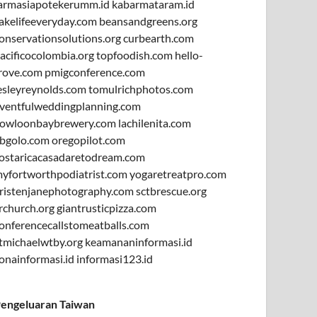
armasiapotekerumm.id
kabarmataram.id
akelifeeveryday.com
beansandgreens.org
onservationsolutions.org
curbearth.com
acificocolombia.org
topfoodish.com
hello-
rove.com
pmigconference.com
esleyreynolds.com
tomulrichphotos.com
ventfulweddingplanning.com
owloonbaybrewery.com
lachilenita.com
bgolo.com
oregopilot.com
ostaricacasadaretodream.com
yfortworthpodiatrist.com
yogaretreatpro.com
ristenjanephotography.com
sctbrescue.org
rchurch.org
giantrusticpizza.com
onferencecallstomeatballs.com
tmichaelwtby.org
keamananinformasi.id
onainformasi.id
informasi123.id
engeluaran Taiwan