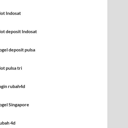
lot Indosat
lot deposit Indosat
ogel deposit pulsa
lot pulsa tri
ogin rubah4d
ogel Singapore
ubah 4d