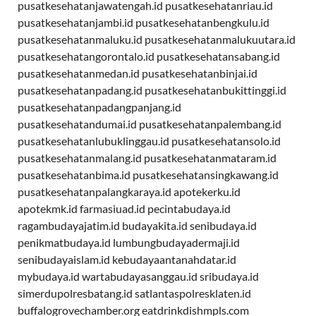
pusatkesehatanjawatengah.id
pusatkesehatanriau.id
pusatkesehatanjambi.id
pusatkesehatanbengkulu.id
pusatkesehatanmaluku.id
pusatkesehatanmalukuutara.id
pusatkesehatangorontalo.id
pusatkesehatansabang.id
pusatkesehatanmedan.id
pusatkesehatanbinjai.id
pusatkesehatanpadang.id
pusatkesehatanbukittinggi.id
pusatkesehatanpadangpanjang.id
pusatkesehatandumai.id
pusatkesehatanpalembang.id
pusatkesehatanlubuklinggau.id
pusatkesehatansolo.id
pusatkesehatanmalang.id
pusatkesehatanmataram.id
pusatkesehatanbima.id
pusatkesehatansingkawang.id
pusatkesehatanpalangkaraya.id
apotekerku.id
apotekmk.id
farmasiuad.id
pecintabudaya.id
ragambudayajatim.id
budayakita.id
senibudaya.id
penikmatbudaya.id
lumbungbudayadermaji.id
senibudayaislam.id
kebudayaantanahdatar.id
mybudaya.id
wartabudayasanggau.id
sribudaya.id
simerdupolresbatang.id
satlantaspolresklaten.id
buffalogrovechamber.org
eatdrinkdishmpls.com