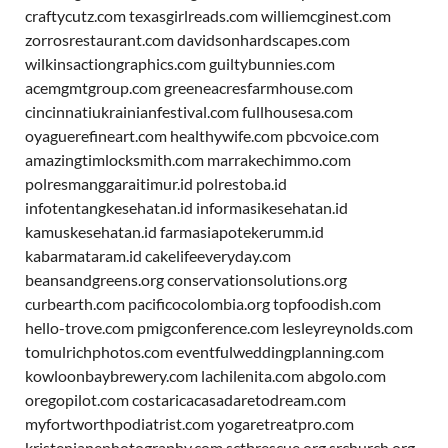
craftycutz.com
texasgirlreads.com
williemcginest.com
zorrosrestaurant.com
davidsonhardscapes.com
wilkinsactiongraphics.com
guiltybunnies.com
acemgmtgroup.com
greeneacresfarmhouse.com
cincinnatiukrainianfestival.com
fullhousesa.com
oyaguerefineart.com
healthywife.com
pbcvoice.com
amazingtimlocksmith.com
marrakechimmo.com
polresmanggaraitimur.id
polrestoba.id
infotentangkesehatan.id
informasikesehatan.id
kamuskesehatan.id
farmasiapotekerumm.id
kabarmataram.id
cakelifeeveryday.com
beansandgreens.org
conservationsolutions.org
curbearth.com
pacificocolombia.org
topfoodish.com
hello-trove.com
pmigconference.com
lesleyreynolds.com
tomulrichphotos.com
eventfulweddingplanning.com
kowloonbaybrewery.com
lachilenita.com
abgolo.com
oregopilot.com
costaricacasadaretodream.com
myfortworthpodiatrist.com
yogaretreatpro.com
kristenjanephotography.com
sctbrescue.org
srchurch.org