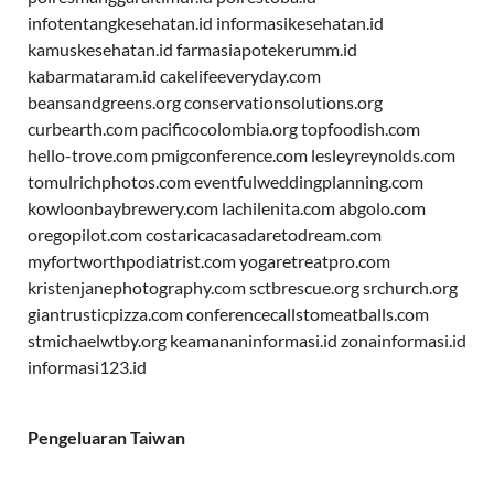
infotentangkesehatan.id
informasikesehatan.id
kamuskesehatan.id
farmasiapotekerumm.id
kabarmataram.id
cakelifeeveryday.com
beansandgreens.org
conservationsolutions.org
curbearth.com
pacificocolombia.org
topfoodish.com
hello-trove.com
pmigconference.com
lesleyreynolds.com
tomulrichphotos.com
eventfulweddingplanning.com
kowloonbaybrewery.com
lachilenita.com
abgolo.com
oregopilot.com
costaricacasadaretodream.com
myfortworthpodiatrist.com
yogaretreatpro.com
kristenjanephotography.com
sctbrescue.org
srchurch.org
giantrusticpizza.com
conferencecallstomeatballs.com
stmichaelwtby.org
keamananinformasi.id
zonainformasi.id
informasi123.id
Pengeluaran Taiwan