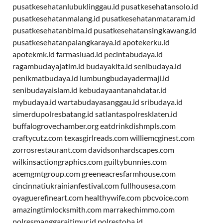
pusatkesehatanlubuklinggau.id
pusatkesehatansolo.id
pusatkesehatanmalang.id
pusatkesehatanmataram.id
pusatkesehatanbima.id
pusatkesehatansingkawang.id
pusatkesehatanpalangkaraya.id
apotekerku.id
apotekmk.id
farmasiuad.id
pecintabudaya.id
ragambudayajatim.id
budayakita.id
senibudaya.id
penikmatbudaya.id
lumbungbudayadermaji.id
senibudayaislam.id
kebudayaantanahdatar.id
mybudaya.id
wartabudayasanggau.id
sribudaya.id
simerdupolresbatang.id
satlantaspolresklaten.id
buffalogrovechamber.org
eatdrinkdishmpls.com
craftycutz.com
texasgirlreads.com
williemcginest.com
zorrosrestaurant.com
davidsonhardscapes.com
wilkinsactiongraphics.com
guiltybunnies.com
acemgmtgroup.com
greeneacresfarmhouse.com
cincinnatiukrainianfestival.com
fullhousesa.com
oyaguerefineart.com
healthywife.com
pbcvoice.com
amazingtimlocksmith.com
marrakechimmo.com
polresmanggaraitimur.id
polrestoba.id