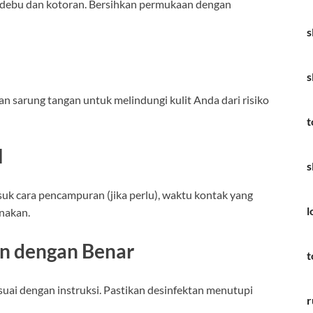
ri debu dan kotoran. Bersihkan permukaan dengan
s
s
 sarung tangan untuk melindungi kulit Anda dari risiko
t
l
s
asuk cara pencampuran (jika perlu), waktu kontak yang
l
unakan.
n dengan Benar
t
suai dengan instruksi. Pastikan desinfektan menutupi
r