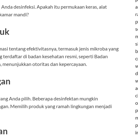
 Anda desinfeksi. Apakah itu permukaan keras, alat
a
r
u kamar mandi?
p
s
juk
m
s
asi tentang efektivitasnya, termasuk jenis mikroba yang
b
terdaftar di badan kesehatan resmi, seperti Badan
c
menunjukkan otoritas dan kepercayaan.
w
d
gan
w
a
c
ang Anda pilih. Beberapa desinfektan mungkin
o
gan. Memilih produk yang ramah lingkungan menjadi
p
m
p
an
i