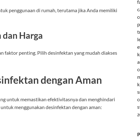
f
c
tuk penggunaan di rumah, terutama jika Anda memiliki
c
p
t
n dan Harga
l
e
n faktor penting. Pilih desinfektan yang mudah diakses
k
a
c
m
infektan dengan Aman
k
s
c
ing untuk memastikan efektivitasnya dan menghindari
s
ah untuk menggunakan desinfektan dengan aman:
z
P