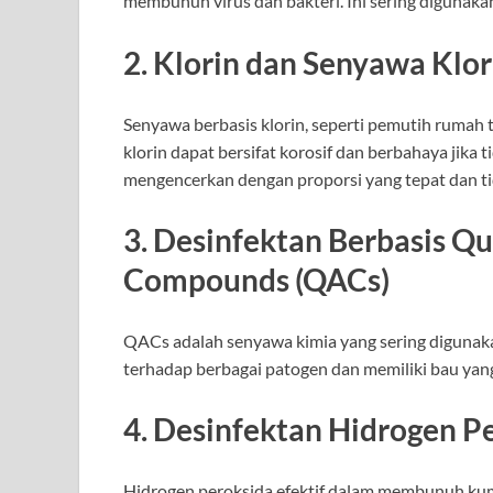
membunuh virus dan bakteri. Ini sering digunak
2.
Klorin dan Senyawa Klor
Senyawa berbasis klorin, seperti pemutih rumah 
klorin dapat bersifat korosif dan berbahaya jika
mengencerkan dengan proporsi yang tepat dan t
3.
Desinfektan Berbasis 
Compounds (QACs)
QACs adalah senyawa kimia yang sering digunak
terhadap berbagai patogen dan memiliki bau yang
4.
Desinfektan Hidrogen P
Hidrogen peroksida efektif dalam membunuh ku