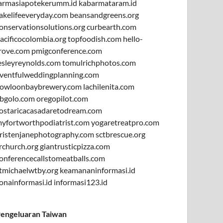
armasiapotekerumm.id
kabarmataram.id
akelifeeveryday.com
beansandgreens.org
onservationsolutions.org
curbearth.com
acificocolombia.org
topfoodish.com
hello-
rove.com
pmigconference.com
esleyreynolds.com
tomulrichphotos.com
ventfulweddingplanning.com
owloonbaybrewery.com
lachilenita.com
bgolo.com
oregopilot.com
ostaricacasadaretodream.com
yfortworthpodiatrist.com
yogaretreatpro.com
ristenjanephotography.com
sctbrescue.org
rchurch.org
giantrusticpizza.com
onferencecallstomeatballs.com
tmichaelwtby.org
keamananinformasi.id
onainformasi.id
informasi123.id
engeluaran Taiwan