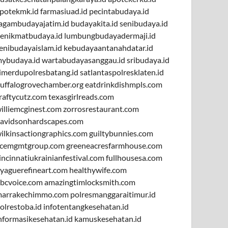
potekmk.id
farmasiuad.id
pecintabudaya.id
agambudayajatim.id
budayakita.id
senibudaya.id
enikmatbudaya.id
lumbungbudayadermaji.id
enibudayaislam.id
kebudayaantanahdatar.id
ybudaya.id
wartabudayasanggau.id
sribudaya.id
imerdupolresbatang.id
satlantaspolresklaten.id
uffalogrovechamber.org
eatdrinkdishmpls.com
raftycutz.com
texasgirlreads.com
illiemcginest.com
zorrosrestaurant.com
avidsonhardscapes.com
ilkinsactiongraphics.com
guiltybunnies.com
cemgmtgroup.com
greeneacresfarmhouse.com
incinnatiukrainianfestival.com
fullhousesa.com
yaguerefineart.com
healthywife.com
bcvoice.com
amazingtimlocksmith.com
arrakechimmo.com
polresmanggaraitimur.id
olrestoba.id
infotentangkesehatan.id
nformasikesehatan.id
kamuskesehatan.id