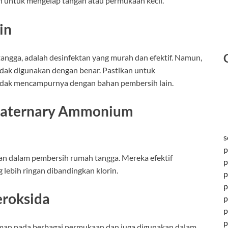
an untuk mengelap tangan atau permukaan kecil.
in
tangga, adalah desinfektan yang murah dan efektif. Namun,
 tidak digunakan dengan benar. Pastikan untuk
idak mencampurnya dengan bahan pembersih lain.
Quaternary Ammonium
s
p
an dalam pembersih rumah tangga. Mereka efektif
p
 lebih ringan dibandingkan klorin.
p
p
eroksida
p
p
p
man pada berbagai permukaan dan juga digunakan dalam