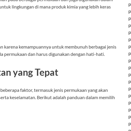
p
ik untuk lingkungan di mana produk kimia yang lebih keras
p
p
p
p
p
p
hatan karena kemampuannya untuk membunuh berbagai jenis
p
da permukaan dan harus digunakan dengan hati-hati.
p
p
tan yang Tepat
p
p
p
 beberapa faktor, termasuk jenis permukaan yang akan
p
 serta keselamatan. Berikut adalah panduan dalam memilih
p
p
p
p
p