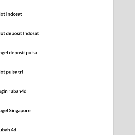
lot Indosat
lot deposit Indosat
ogel deposit pulsa
lot pulsa tri
ogin rubah4d
ogel Singapore
ubah 4d