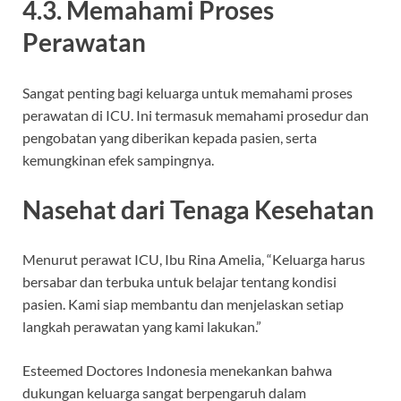
4.3. Memahami Proses
Perawatan
Sangat penting bagi keluarga untuk memahami proses
perawatan di ICU. Ini termasuk memahami prosedur dan
pengobatan yang diberikan kepada pasien, serta
kemungkinan efek sampingnya.
Nasehat dari Tenaga Kesehatan
Menurut perawat ICU, Ibu Rina Amelia, “Keluarga harus
bersabar dan terbuka untuk belajar tentang kondisi
pasien. Kami siap membantu dan menjelaskan setiap
langkah perawatan yang kami lakukan.”
Esteemed Doctores Indonesia menekankan bahwa
dukungan keluarga sangat berpengaruh dalam