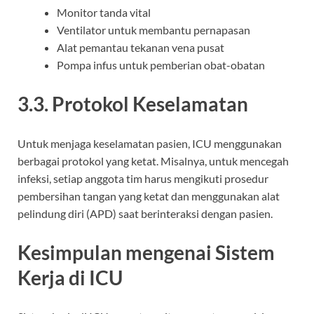
Monitor tanda vital
Ventilator untuk membantu pernapasan
Alat pemantau tekanan vena pusat
Pompa infus untuk pemberian obat-obatan
3.3. Protokol Keselamatan
Untuk menjaga keselamatan pasien, ICU menggunakan
berbagai protokol yang ketat. Misalnya, untuk mencegah
infeksi, setiap anggota tim harus mengikuti prosedur
pembersihan tangan yang ketat dan menggunakan alat
pelindung diri (APD) saat berinteraksi dengan pasien.
Kesimpulan mengenai Sistem
Kerja di ICU