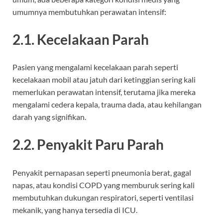
umumnya membutuhkan perawatan intensif:
2.1. Kecelakaan Parah
Pasien yang mengalami kecelakaan parah seperti
kecelakaan mobil atau jatuh dari ketinggian sering kali
memerlukan perawatan intensif, terutama jika mereka
mengalami cedera kepala, trauma dada, atau kehilangan
darah yang signifikan.
2.2. Penyakit Paru Parah
Penyakit pernapasan seperti pneumonia berat, gagal
napas, atau kondisi COPD yang memburuk sering kali
membutuhkan dukungan respiratori, seperti ventilasi
mekanik, yang hanya tersedia di ICU.