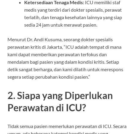
Ketersediaan Tenaga Medis:
ICU memiliki staf
medis yang terdiri dari dokter spesialis, perawat
terlatih, dan tenaga kesehatan lainnya yang siap
sedia 24 jam untuk merawat pasien.
Menurut Dr. Andi Kusuma, seorang dokter spesialis
perawatan kritis di Jakarta, “ICU adalah tempat di mana
kami dapat memberikan perawatan terfokus dan
mendalam bagi pasien yang dalam kondisi kritis. Setiap
detik sangat berharga, dan kami dilatih untuk merespons
segera setiap perubahan kondisi pasien.”
2. Siapa yang Diperlukan
Perawatan di ICU?
Tidak semua pasien memerlukan perawatan di ICU. Secara
umum, ada beberapa kategori kondisi medis yang