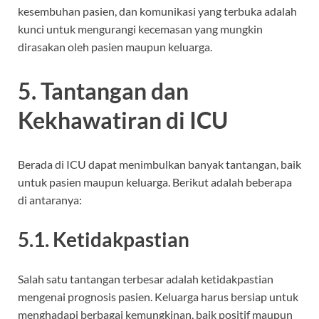
kesembuhan pasien, dan komunikasi yang terbuka adalah
kunci untuk mengurangi kecemasan yang mungkin
dirasakan oleh pasien maupun keluarga.
5. Tantangan dan
Kekhawatiran di ICU
Berada di ICU dapat menimbulkan banyak tantangan, baik
untuk pasien maupun keluarga. Berikut adalah beberapa
di antaranya:
5.1. Ketidakpastian
Salah satu tantangan terbesar adalah ketidakpastian
mengenai prognosis pasien. Keluarga harus bersiap untuk
menghadapi berbagai kemungkinan, baik positif maupun