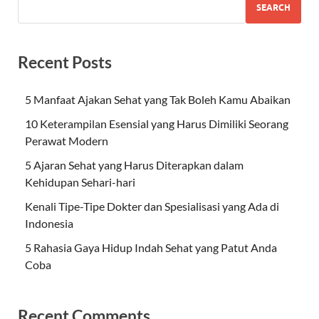
SEARCH
Recent Posts
5 Manfaat Ajakan Sehat yang Tak Boleh Kamu Abaikan
10 Keterampilan Esensial yang Harus Dimiliki Seorang
Perawat Modern
5 Ajaran Sehat yang Harus Diterapkan dalam
Kehidupan Sehari-hari
Kenali Tipe-Tipe Dokter dan Spesialisasi yang Ada di
Indonesia
5 Rahasia Gaya Hidup Indah Sehat yang Patut Anda
Coba
Recent Comments