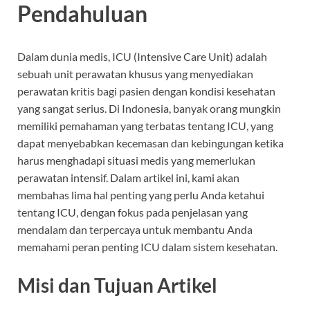
Pendahuluan
Dalam dunia medis, ICU (Intensive Care Unit) adalah
sebuah unit perawatan khusus yang menyediakan
perawatan kritis bagi pasien dengan kondisi kesehatan
yang sangat serius. Di Indonesia, banyak orang mungkin
memiliki pemahaman yang terbatas tentang ICU, yang
dapat menyebabkan kecemasan dan kebingungan ketika
harus menghadapi situasi medis yang memerlukan
perawatan intensif. Dalam artikel ini, kami akan
membahas lima hal penting yang perlu Anda ketahui
tentang ICU, dengan fokus pada penjelasan yang
mendalam dan terpercaya untuk membantu Anda
memahami peran penting ICU dalam sistem kesehatan.
Misi dan Tujuan Artikel