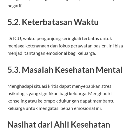
negatif.
5.2. Keterbatasan Waktu
Di ICU, waktu pengunjung seringkali terbatas untuk
menjaga ketenangan dan fokus perawatan pasien. Ini bisa
menjadi tantangan emosional bagi keluarga.
5.3. Masalah Kesehatan Mental
Menghadapi situasi kritis dapat menyebabkan stres
psikologis yang signifikan bagi keluarga. Menghadiri
konseling atau kelompok dukungan dapat membantu
keluarga untuk mengatasi beban emosional ini.
Nasihat dari Ahli Kesehatan