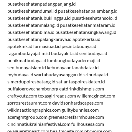
pusatkesehatanpadangpanjang.id
pusatkesehatandumai.id
pusatkesehatanpalembang.id
pusatkesehatanlubuklinggau.id
pusatkesehatansolo.id
pusatkesehatanmalang.id
pusatkesehatanmataram.id
pusatkesehatanbima.id
pusatkesehatansingkawang.id
pusatkesehatanpalangkaraya.id
apotekerku.id
apotekmk.id
farmasiuad.id
pecintabudaya.id
ragambudayajatim.id
budayakita.id
senibudaya.id
penikmatbudaya.id
lumbungbudayadermaji.id
senibudayaislam.id
kebudayaantanahdatar.id
mybudaya.id
wartabudayasanggau.id
sribudaya.id
simerdupolresbatang.id
satlantaspolresklaten.id
buffalogrovechamber.org
eatdrinkdishmpls.com
craftycutz.com
texasgirlreads.com
williemcginest.com
zorrosrestaurant.com
davidsonhardscapes.com
wilkinsactiongraphics.com
guiltybunnies.com
acemgmtgroup.com
greeneacresfarmhouse.com
cincinnatiukrainianfestival.com
fullhousesa.com
oyaguerefineart.com
healthywife.com
pbcvoice.com