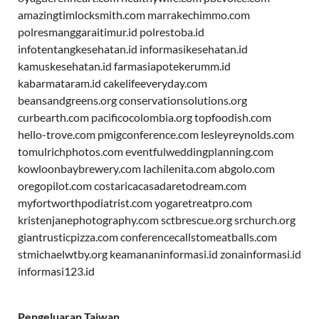
amazingtimlocksmith.com
marrakechimmo.com
polresmanggaraitimur.id
polrestoba.id
infotentangkesehatan.id
informasikesehatan.id
kamuskesehatan.id
farmasiapotekerumm.id
kabarmataram.id
cakelifeeveryday.com
beansandgreens.org
conservationsolutions.org
curbearth.com
pacificocolombia.org
topfoodish.com
hello-trove.com
pmigconference.com
lesleyreynolds.com
tomulrichphotos.com
eventfulweddingplanning.com
kowloonbaybrewery.com
lachilenita.com
abgolo.com
oregopilot.com
costaricacasadaretodream.com
myfortworthpodiatrist.com
yogaretreatpro.com
kristenjanephotography.com
sctbrescue.org
srchurch.org
giantrusticpizza.com
conferencecallstomeatballs.com
stmichaelwtby.org
keamananinformasi.id
zonainformasi.id
informasi123.id
Pengeluaran Taiwan