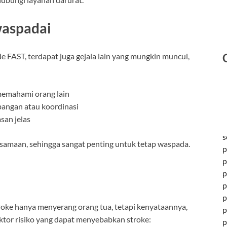
waspadai
de FAST, terdapat juga gejala lain yang mungkin muncul,
memahami orang lain
mbangan atau koordinasi
san jelas
s
ersamaan, sehingga sangat penting untuk tetap waspada.
p
p
p
p
p
roke hanya menyerang orang tua, tetapi kenyataannya,
p
ktor risiko yang dapat menyebabkan stroke:
p