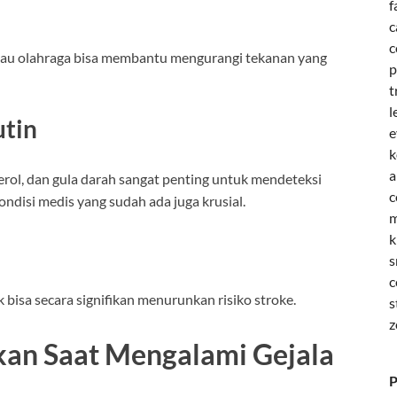
f
c
c
 atau olahraga bisa membantu mengurangi tekanan yang
p
t
l
tin
e
k
a
rol, dan gula darah sangat penting untuk mendeteksi
c
ndisi medis yang sudah ada juga krusial.
m
k
s
c
bisa secara signifikan menurunkan risiko stroke.
s
z
kan Saat Mengalami Gejala
P