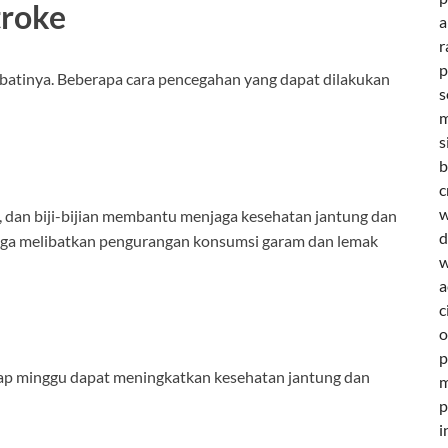
troke
a
r
p
batinya. Beberapa cara pencegahan yang dapat dilakukan
s
m
s
b
c
w
, dan biji-bijian membantu menjaga kesehatan jantung dan
d
juga melibatkan pengurangan konsumsi garam dan lemak
w
a
c
o
p
tiap minggu dapat meningkatkan kesehatan jantung dan
m
p
i