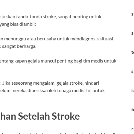
s
jukkan tanda-tanda stroke, sangat penting untuk
yang bisa diambil:
s
an menunggu atau berusaha untuk mendiagnosis situasi
ik sangat berharga.
t
tentang kapan gejala muncul penting bagi tim medis untuk
s
n
: Jika seseorang mengalami gejala stroke, hindari
um mereka diperiksa oleh tenaga medis. Ini untuk
l
t
han Setelah Stroke
r