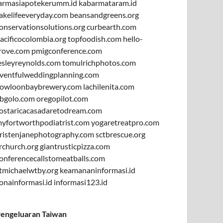
armasiapotekerumm.id
kabarmataram.id
akelifeeveryday.com
beansandgreens.org
onservationsolutions.org
curbearth.com
acificocolombia.org
topfoodish.com
hello-
rove.com
pmigconference.com
esleyreynolds.com
tomulrichphotos.com
ventfulweddingplanning.com
owloonbaybrewery.com
lachilenita.com
bgolo.com
oregopilot.com
ostaricacasadaretodream.com
yfortworthpodiatrist.com
yogaretreatpro.com
ristenjanephotography.com
sctbrescue.org
rchurch.org
giantrusticpizza.com
onferencecallstomeatballs.com
tmichaelwtby.org
keamananinformasi.id
onainformasi.id
informasi123.id
engeluaran Taiwan