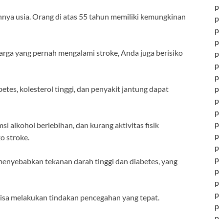
p
hnya usia. Orang di atas 55 tahun memiliki kemungkinan
p
p
p
uarga yang pernah mengalami stroke, Anda juga berisiko
p
p
p
betes, kolesterol tinggi, dan penyakit jantung dapat
p
p
p
p
i alkohol berlebihan, dan kurang aktivitas fisik
p
o stroke.
p
p
menyebabkan tekanan darah tinggi dan diabetes, yang
p
p
p
 bisa melakukan tindakan pencegahan yang tepat.
p
p