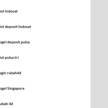
lot Indosat
lot deposit Indosat
ogel deposit pulsa
lot pulsa tri
ogin rubah4d
ogel Singapore
ubah 4d