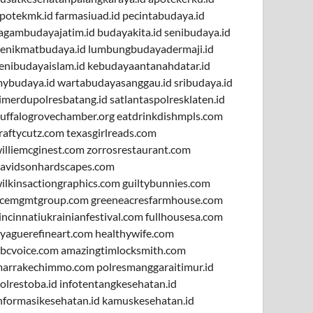
potekmk.id
farmasiuad.id
pecintabudaya.id
agambudayajatim.id
budayakita.id
senibudaya.id
enikmatbudaya.id
lumbungbudayadermaji.id
enibudayaislam.id
kebudayaantanahdatar.id
ybudaya.id
wartabudayasanggau.id
sribudaya.id
imerdupolresbatang.id
satlantaspolresklaten.id
uffalogrovechamber.org
eatdrinkdishmpls.com
raftycutz.com
texasgirlreads.com
illiemcginest.com
zorrosrestaurant.com
avidsonhardscapes.com
ilkinsactiongraphics.com
guiltybunnies.com
cemgmtgroup.com
greeneacresfarmhouse.com
incinnatiukrainianfestival.com
fullhousesa.com
yaguerefineart.com
healthywife.com
bcvoice.com
amazingtimlocksmith.com
arrakechimmo.com
polresmanggaraitimur.id
olrestoba.id
infotentangkesehatan.id
nformasikesehatan.id
kamuskesehatan.id