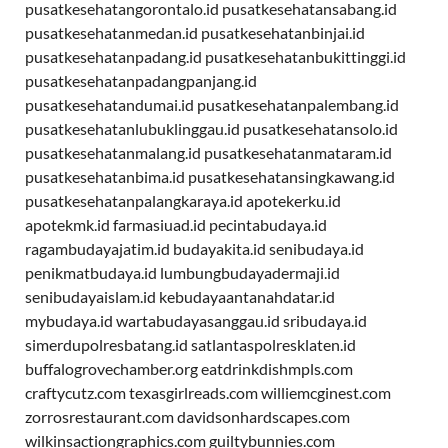
pusatkesehatangorontalo.id
pusatkesehatansabang.id
pusatkesehatanmedan.id
pusatkesehatanbinjai.id
pusatkesehatanpadang.id
pusatkesehatanbukittinggi.id
pusatkesehatanpadangpanjang.id
pusatkesehatandumai.id
pusatkesehatanpalembang.id
pusatkesehatanlubuklinggau.id
pusatkesehatansolo.id
pusatkesehatanmalang.id
pusatkesehatanmataram.id
pusatkesehatanbima.id
pusatkesehatansingkawang.id
pusatkesehatanpalangkaraya.id
apotekerku.id
apotekmk.id
farmasiuad.id
pecintabudaya.id
ragambudayajatim.id
budayakita.id
senibudaya.id
penikmatbudaya.id
lumbungbudayadermaji.id
senibudayaislam.id
kebudayaantanahdatar.id
mybudaya.id
wartabudayasanggau.id
sribudaya.id
simerdupolresbatang.id
satlantaspolresklaten.id
buffalogrovechamber.org
eatdrinkdishmpls.com
craftycutz.com
texasgirlreads.com
williemcginest.com
zorrosrestaurant.com
davidsonhardscapes.com
wilkinsactiongraphics.com
guiltybunnies.com