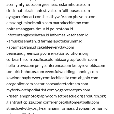
acemgmtgroup.com
greeneacresfarmhouse.com
cincinnatiukrainianfestival.com
fullhousesa.com
oyaguerefineart.com
healthywife.com
pbcvoice.com
amazingtimlocksmith.com
marrakechimmo.com
polresmanggaraitimur.id
polrestoba.id
infotentangkesehatan.id
informasikesehatan.id
kamuskesehatan.id
farmasiapotekerumm.id
kabarmataram.id
cakelifeeveryday.com
beansandgreens.org
conservationsolutions.org
curbearth.com
pacificocolombia.org
topfoodish.com
hello-trove.com
pmigconference.com
lesleyreynolds.com
tomulrichphotos.com
eventfulweddingplanning.com
kowloonbaybrewery.com
lachilenita.com
abgolo.com
oregopilot.com
costaricacasadaretodream.com
myfortworthpodiatrist.com
yogaretreatpro.com
kristenjanephotography.com
sctbrescue.org
srchurch.org
giantrusticpizza.com
conferencecallstomeatballs.com
stmichaelwtby.org
keamananinformasi.id
zonainformasi.id