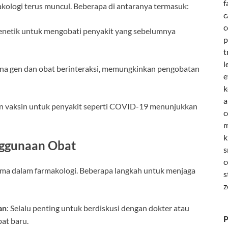
f
akologi terus muncul. Beberapa di antaranya termasuk:
c
c
enetik untuk mengobati penyakit yang sebelumnya
p
t
l
na gen dan obat berinteraksi, memungkinkan pengobatan
e
k
a
 vaksin untuk penyakit seperti COVID-19 menunjukkan
c
m
k
ggunaan Obat
s
c
ama dalam farmakologi. Beberapa langkah untuk menjaga
s
z
an
: Selalu penting untuk berdiskusi dengan dokter atau
P
at baru.