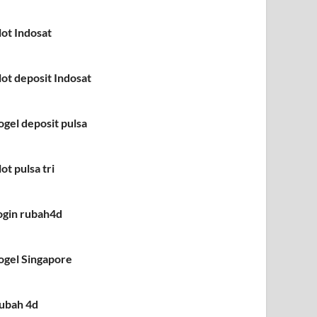
lot Indosat
lot deposit Indosat
ogel deposit pulsa
lot pulsa tri
ogin rubah4d
ogel Singapore
ubah 4d