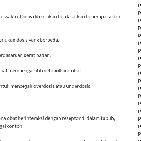
p
p
tu waktu. Dosis ditentukan berdasarkan beberapa faktor,
p
p
p
rlukan dosis yang berbeda.
p
p
berdasarkan berat badan.
p
p
dapat mempengaruhi metabolisme obat.
p
p
ntuk mencegah overdosis atau underdosis.
p
p
p
p
p
na obat berinteraksi dengan reseptor di dalam tubuh,
p
gai contoh:
p
p