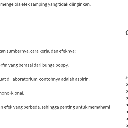
 mengelola efek samping yang tidak diinginkan.
an sumbernya, cara kerja, dan efeknya:
orfin yang berasal dari bunga poppy.
s
at di laboratorium, contohnya adalah aspirin.
p
p
 mono-klonal.
p
p
dan efek yang berbeda, sehingga penting untuk memahami
p
p
p