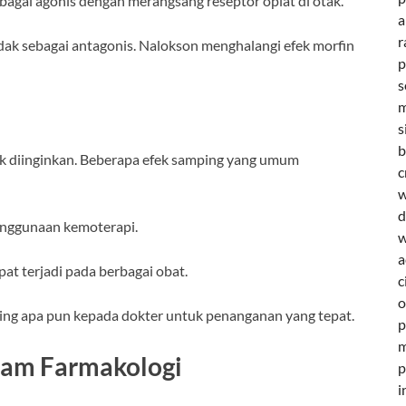
ebagai agonis dengan merangsang reseptor opiat di otak.
a
r
ndak sebagai antagonis. Nalokson menghalangi efek morfin
p
s
m
s
b
k diinginkan. Beberapa efek samping yang umum
c
w
d
penggunaan kemoterapi.
w
a
pat terjadi pada berbagai obat.
c
o
ing apa pun kepada dokter untuk penanganan yang tepat.
p
m
lam Farmakologi
p
i