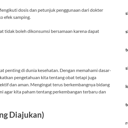
Mengikuti dosis dan petunjuk penggunaan dari dokter
s
o efek samping.
at tidak boleh dikonsumsi bersamaan karena dapat
s
t
s
gat penting di dunia kesehatan. Dengan memahami dasar-
gkatkan pengetahuan kita tentang obat tetapi juga
fektif dan aman. Mengingat terus berkembangnya bidang
l
kini agar kita paham tentang perkembangan terbaru dan
t
ng Diajukan)
r