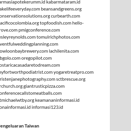
armasiapotekerumm.id
kabarmataram.id
akelifeeveryday.com
beansandgreens.org
onservationsolutions.org
curbearth.com
acificocolombia.org
topfoodish.com
hello-
rove.com
pmigconference.com
esleyreynolds.com
tomulrichphotos.com
ventfulweddingplanning.com
owloonbaybrewery.com
lachilenita.com
bgolo.com
oregopilot.com
ostaricacasadaretodream.com
yfortworthpodiatrist.com
yogaretreatpro.com
ristenjanephotography.com
sctbrescue.org
rchurch.org
giantrusticpizza.com
onferencecallstomeatballs.com
tmichaelwtby.org
keamananinformasi.id
onainformasi.id
informasi123.id
engeluaran Taiwan