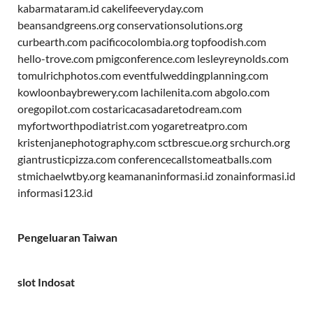
kabarmataram.id
cakelifeeveryday.com
beansandgreens.org
conservationsolutions.org
curbearth.com
pacificocolombia.org
topfoodish.com
hello-trove.com
pmigconference.com
lesleyreynolds.com
tomulrichphotos.com
eventfulweddingplanning.com
kowloonbaybrewery.com
lachilenita.com
abgolo.com
oregopilot.com
costaricacasadaretodream.com
myfortworthpodiatrist.com
yogaretreatpro.com
kristenjanephotography.com
sctbrescue.org
srchurch.org
giantrusticpizza.com
conferencecallstomeatballs.com
stmichaelwtby.org
keamananinformasi.id
zonainformasi.id
informasi123.id
Pengeluaran Taiwan
slot Indosat