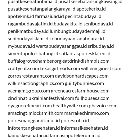
pusatkesehatanbima.id
pusatkesehatansingkawang.id
pusatkesehatanpalangkaraya.id
apotekerku.id
apotekmk.id
farmasiuad.id
pecintabudaya.id
ragambudayajatim.id
budayakita.id
senibudaya.id
penikmatbudaya.id
lumbungbudayadermaji.id
senibudayaislam.id
kebudayaantanahdatar.id
mybudaya.id
wartabudayasanggau.id
sribudaya.id
simerdupolresbatang.id
satlantaspolresklaten.id
buffalogrovechamber.org
eatdrinkdishmpls.com
craftycutz.com
texasgirlreads.com
williemcginest.com
zorrosrestaurant.com
davidsonhardscapes.com
wilkinsactiongraphics.com
guiltybunnies.com
acemgmtgroup.com
greeneacresfarmhouse.com
cincinnatiukrainianfestival.com
fullhousesa.com
oyaguerefineart.com
healthywife.com
pbcvoice.com
amazingtimlocksmith.com
marrakechimmo.com
polresmanggaraitimur.id
polrestoba.id
infotentangkesehatan.id
informasikesehatan.id
kamuskesehatan.id
farmasiapotekerumm.id