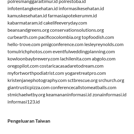
polresmanggaraitimur.id
polrestoba.id
infotentangkesehatan.id
informasikesehatan.id
kamuskesehatan.id
farmasiapotekerumm.id
kabarmataram.id
cakelifeeveryday.com
beansandgreens.org
conservationsolutions.org
curbearth.com
pacificocolombia.org
topfoodish.com
hello-trove.com
pmigconference.com
lesleyreynolds.com
tomulrichphotos.com
eventfulweddingplanning.com
kowloonbaybrewery.com
lachilenita.com
abgolo.com
oregopilot.com
costaricacasadaretodream.com
myfortworthpodiatrist.com
yogaretreatpro.com
kristenjanephotography.com
sctbrescue.org
srchurch.org
giantrusticpizza.com
conferencecallstomeatballs.com
stmichaelwtby.org
keamananinformasi.id
zonainformasi.id
informasi123.id
Pengeluaran Taiwan