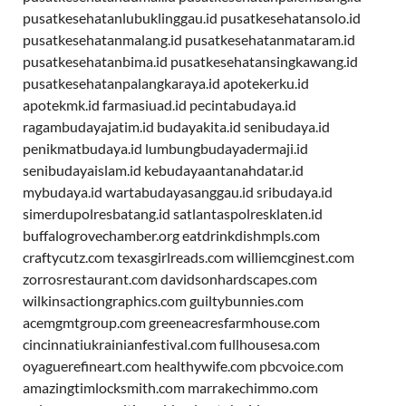
pusatkesehatanlubuklinggau.id
pusatkesehatansolo.id
pusatkesehatanmalang.id
pusatkesehatanmataram.id
pusatkesehatanbima.id
pusatkesehatansingkawang.id
pusatkesehatanpalangkaraya.id
apotekerku.id
apotekmk.id
farmasiuad.id
pecintabudaya.id
ragambudayajatim.id
budayakita.id
senibudaya.id
penikmatbudaya.id
lumbungbudayadermaji.id
senibudayaislam.id
kebudayaantanahdatar.id
mybudaya.id
wartabudayasanggau.id
sribudaya.id
simerdupolresbatang.id
satlantaspolresklaten.id
buffalogrovechamber.org
eatdrinkdishmpls.com
craftycutz.com
texasgirlreads.com
williemcginest.com
zorrosrestaurant.com
davidsonhardscapes.com
wilkinsactiongraphics.com
guiltybunnies.com
acemgmtgroup.com
greeneacresfarmhouse.com
cincinnatiukrainianfestival.com
fullhousesa.com
oyaguerefineart.com
healthywife.com
pbcvoice.com
amazingtimlocksmith.com
marrakechimmo.com