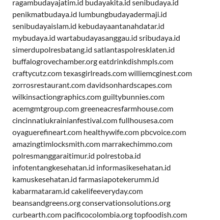
ragambudayajatim.id
budayakita.id
senibudaya.id
penikmatbudaya.id
lumbungbudayadermaji.id
senibudayaislam.id
kebudayaantanahdatar.id
mybudaya.id
wartabudayasanggau.id
sribudaya.id
simerdupolresbatang.id
satlantaspolresklaten.id
buffalogrovechamber.org
eatdrinkdishmpls.com
craftycutz.com
texasgirlreads.com
williemcginest.com
zorrosrestaurant.com
davidsonhardscapes.com
wilkinsactiongraphics.com
guiltybunnies.com
acemgmtgroup.com
greeneacresfarmhouse.com
cincinnatiukrainianfestival.com
fullhousesa.com
oyaguerefineart.com
healthywife.com
pbcvoice.com
amazingtimlocksmith.com
marrakechimmo.com
polresmanggaraitimur.id
polrestoba.id
infotentangkesehatan.id
informasikesehatan.id
kamuskesehatan.id
farmasiapotekerumm.id
kabarmataram.id
cakelifeeveryday.com
beansandgreens.org
conservationsolutions.org
curbearth.com
pacificocolombia.org
topfoodish.com