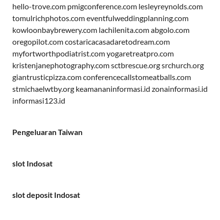
hello-trove.com
pmigconference.com
lesleyreynolds.com
tomulrichphotos.com
eventfulweddingplanning.com
kowloonbaybrewery.com
lachilenita.com
abgolo.com
oregopilot.com
costaricacasadaretodream.com
myfortworthpodiatrist.com
yogaretreatpro.com
kristenjanephotography.com
sctbrescue.org
srchurch.org
giantrusticpizza.com
conferencecallstomeatballs.com
stmichaelwtby.org
keamananinformasi.id
zonainformasi.id
informasi123.id
Pengeluaran Taiwan
slot Indosat
slot deposit Indosat