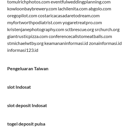
tomulrichphotos.com
eventfulweddingplanning.com
kowloonbaybrewery.com
lachilenita.com
abgolo.com
oregopilot.com
costaricacasadaretodream.com
myfortworthpodiatrist.com
yogaretreatpro.com
kristenjanephotography.com
sctbrescue.org
srchurch.org
giantrusticpizza.com
conferencecallstomeatballs.com
stmichaelwtby.org
keamananinformasi.id
zonainformasi.id
informasi123.id
Pengeluaran Taiwan
slot Indosat
slot deposit Indosat
togel deposit pulsa