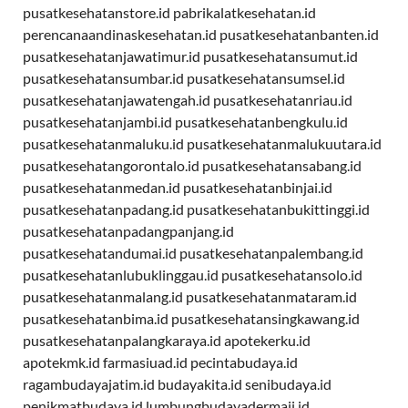
pusatkesehatanstore.id
pabrikalatkesehatan.id
perencanaandinaskesehatan.id
pusatkesehatanbanten.id
pusatkesehatanjawatimur.id
pusatkesehatansumut.id
pusatkesehatansumbar.id
pusatkesehatansumsel.id
pusatkesehatanjawatengah.id
pusatkesehatanriau.id
pusatkesehatanjambi.id
pusatkesehatanbengkulu.id
pusatkesehatanmaluku.id
pusatkesehatanmalukuutara.id
pusatkesehatangorontalo.id
pusatkesehatansabang.id
pusatkesehatanmedan.id
pusatkesehatanbinjai.id
pusatkesehatanpadang.id
pusatkesehatanbukittinggi.id
pusatkesehatanpadangpanjang.id
pusatkesehatandumai.id
pusatkesehatanpalembang.id
pusatkesehatanlubuklinggau.id
pusatkesehatansolo.id
pusatkesehatanmalang.id
pusatkesehatanmataram.id
pusatkesehatanbima.id
pusatkesehatansingkawang.id
pusatkesehatanpalangkaraya.id
apotekerku.id
apotekmk.id
farmasiuad.id
pecintabudaya.id
ragambudayajatim.id
budayakita.id
senibudaya.id
penikmatbudaya.id
lumbungbudayadermaji.id