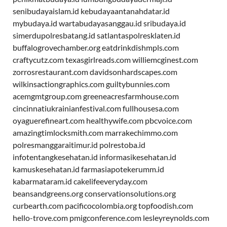
senibudayaislam.id
kebudayaantanahdatar.id
mybudaya.id
wartabudayasanggau.id
sribudaya.id
simerdupolresbatang.id
satlantaspolresklaten.id
buffalogrovechamber.org
eatdrinkdishmpls.com
craftycutz.com
texasgirlreads.com
williemcginest.com
zorrosrestaurant.com
davidsonhardscapes.com
wilkinsactiongraphics.com
guiltybunnies.com
acemgmtgroup.com
greeneacresfarmhouse.com
cincinnatiukrainianfestival.com
fullhousesa.com
oyaguerefineart.com
healthywife.com
pbcvoice.com
amazingtimlocksmith.com
marrakechimmo.com
polresmanggaraitimur.id
polrestoba.id
infotentangkesehatan.id
informasikesehatan.id
kamuskesehatan.id
farmasiapotekerumm.id
kabarmataram.id
cakelifeeveryday.com
beansandgreens.org
conservationsolutions.org
curbearth.com
pacificocolombia.org
topfoodish.com
hello-trove.com
pmigconference.com
lesleyreynolds.com