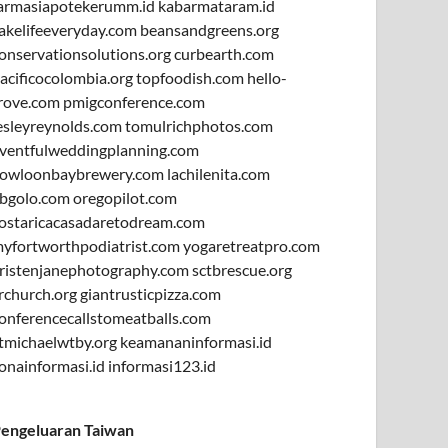
armasiapotekerumm.id
kabarmataram.id
akelifeeveryday.com
beansandgreens.org
onservationsolutions.org
curbearth.com
acificocolombia.org
topfoodish.com
hello-
rove.com
pmigconference.com
esleyreynolds.com
tomulrichphotos.com
ventfulweddingplanning.com
owloonbaybrewery.com
lachilenita.com
bgolo.com
oregopilot.com
ostaricacasadaretodream.com
yfortworthpodiatrist.com
yogaretreatpro.com
ristenjanephotography.com
sctbrescue.org
rchurch.org
giantrusticpizza.com
onferencecallstomeatballs.com
tmichaelwtby.org
keamananinformasi.id
onainformasi.id
informasi123.id
engeluaran Taiwan