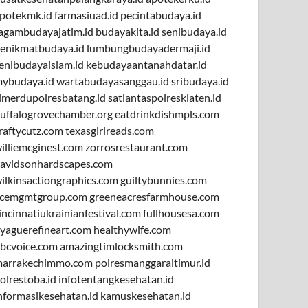
potekmk.id
farmasiuad.id
pecintabudaya.id
agambudayajatim.id
budayakita.id
senibudaya.id
enikmatbudaya.id
lumbungbudayadermaji.id
enibudayaislam.id
kebudayaantanahdatar.id
ybudaya.id
wartabudayasanggau.id
sribudaya.id
imerdupolresbatang.id
satlantaspolresklaten.id
uffalogrovechamber.org
eatdrinkdishmpls.com
raftycutz.com
texasgirlreads.com
illiemcginest.com
zorrosrestaurant.com
avidsonhardscapes.com
ilkinsactiongraphics.com
guiltybunnies.com
cemgmtgroup.com
greeneacresfarmhouse.com
incinnatiukrainianfestival.com
fullhousesa.com
yaguerefineart.com
healthywife.com
bcvoice.com
amazingtimlocksmith.com
arrakechimmo.com
polresmanggaraitimur.id
olrestoba.id
infotentangkesehatan.id
nformasikesehatan.id
kamuskesehatan.id