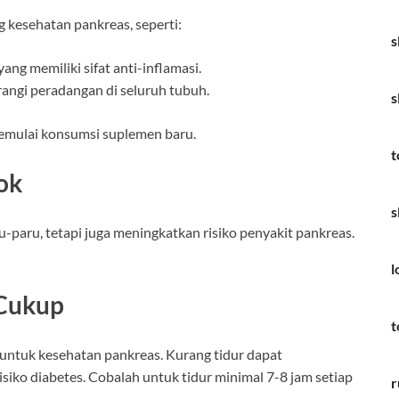
esehatan pankreas, seperti:
s
ng memiliki sifat anti-inflamasi.
angi peradangan di seluruh tubuh.
s
emulai konsumsi suplemen baru.
t
ok
s
paru, tetapi juga meningkatkan risiko penyakit pankreas.
l
 Cukup
t
 untuk kesehatan pankreas. Kurang tidur dapat
ko diabetes. Cobalah untuk tidur minimal 7-8 jam setiap
r