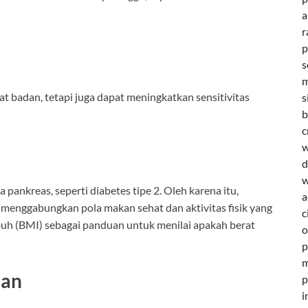
a
r
p
s
m
 badan, tetapi juga dapat meningkatkan sensitivitas
s
b
c
w
d
w
pankreas, seperti diabetes tipe 2. Oleh karena itu,
a
 menggabungkan pola makan sehat dan aktivitas fisik yang
c
uh (BMI) sebagai panduan untuk menilai apakah berat
o
p
m
han
p
i