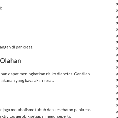
p
:
p
p
p
p
p
p
ngan di pankreas.
p
p
t Olahan
p
p
p
ahan dapat meningkatkan risiko diabetes. Gantilah
p
akanan yang kaya akan serat.
p
p
p
p
 menjaga metabolisme tubuh dan kesehatan pankreas.
p
tivitas aerobik setiap minggu, seperti:
p