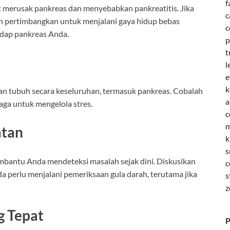
f
 merusak pankreas dan menyebabkan pankreatitis. Jika
c
n pertimbangkan untuk menjalani gaya hidup bebas
c
adap pankreas Anda.
p
t
l
e
k
an tubuh secara keseluruhan, termasuk pankreas. Cobalah
a
raga untuk mengelola stres.
c
m
atan
k
s
mbantu Anda mendeteksi masalah sejak dini. Diskusikan
c
 perlu menjalani pemeriksaan gula darah, terutama jika
s
z
g Tepat
P