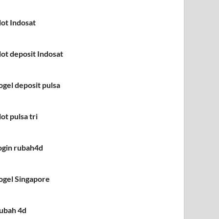
lot Indosat
lot deposit Indosat
ogel deposit pulsa
lot pulsa tri
ogin rubah4d
ogel Singapore
ubah 4d