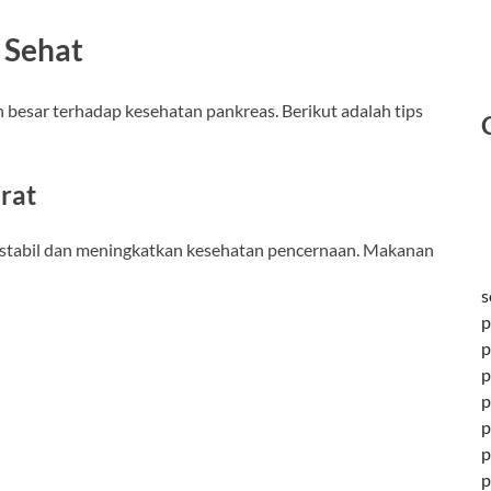
 Sehat
esar terhadap kesehatan pankreas. Berikut adalah tips
rat
 stabil dan meningkatkan kesehatan pencernaan. Makanan
s
p
p
p
p
p
p
p