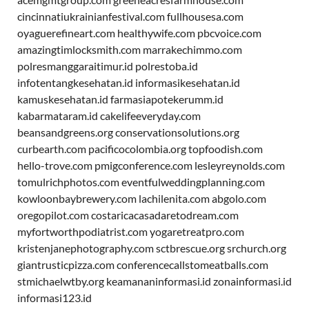
cincinnatiukrainianfestival.com
fullhousesa.com
oyaguerefineart.com
healthywife.com
pbcvoice.com
amazingtimlocksmith.com
marrakechimmo.com
polresmanggaraitimur.id
polrestoba.id
infotentangkesehatan.id
informasikesehatan.id
kamuskesehatan.id
farmasiapotekerumm.id
kabarmataram.id
cakelifeeveryday.com
beansandgreens.org
conservationsolutions.org
curbearth.com
pacificocolombia.org
topfoodish.com
hello-trove.com
pmigconference.com
lesleyreynolds.com
tomulrichphotos.com
eventfulweddingplanning.com
kowloonbaybrewery.com
lachilenita.com
abgolo.com
oregopilot.com
costaricacasadaretodream.com
myfortworthpodiatrist.com
yogaretreatpro.com
kristenjanephotography.com
sctbrescue.org
srchurch.org
giantrusticpizza.com
conferencecallstomeatballs.com
stmichaelwtby.org
keamananinformasi.id
zonainformasi.id
informasi123.id