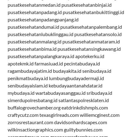
pusatkesehatanmedan.id
pusatkesehatanbinjai.id
pusatkesehatanpadang.id
pusatkesehatanbukittinggi.id
pusatkesehatanpadangpanjang.id
pusatkesehatandumai.id
pusatkesehatanpalembang.id
pusatkesehatanlubuklinggau.id
pusatkesehatansolo.id
pusatkesehatanmalang.id
pusatkesehatanmataram.id
pusatkesehatanbima.id
pusatkesehatansingkawang.id
pusatkesehatanpalangkaraya.id
apotekerku.id
apotekmk.id
farmasiuad.id
pecintabudaya.id
ragambudayajatim.id
budayakita.id
senibudaya.id
penikmatbudaya.id
lumbungbudayadermaji.id
senibudayaislam.id
kebudayaantanahdatar.id
mybudaya.id
wartabudayasanggau.id
sribudaya.id
simerdupolresbatang.id
satlantaspolresklaten.id
buffalogrovechamber.org
eatdrinkdishmpls.com
craftycutz.com
texasgirlreads.com
williemcginest.com
zorrosrestaurant.com
davidsonhardscapes.com
wilkinsactiongraphics.com
guiltybunnies.com
acemgmtgroup.com
greeneacresfarmhouse.com