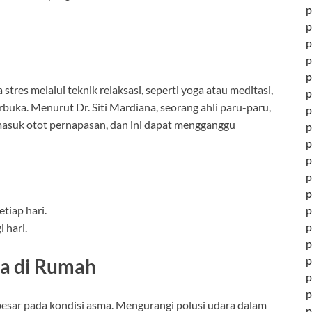
p
p
p
p
p
tres melalui teknik relaksasi, seperti yoga atau meditasi,
p
uka. Menurut Dr. Siti Mardiana, seorang ahli paru-paru,
p
masuk otot pernapasan, dan ini dapat mengganggu
p
p
p
p
p
tiap hari.
p
p
 hari.
p
p
ra di Rumah
p
p
besar pada kondisi asma. Mengurangi polusi udara dalam
p