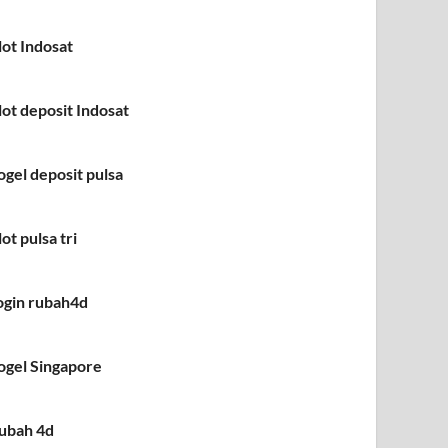
lot Indosat
lot deposit Indosat
ogel deposit pulsa
lot pulsa tri
ogin rubah4d
ogel Singapore
ubah 4d