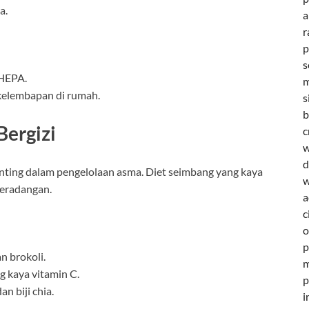
a.
a
r
p
s
 HEPA.
m
kelembapan di rumah.
s
b
ergizi
c
w
d
ting dalam pengelolaan asma. Diet seimbang yang kaya
w
eradangan.
a
c
o
p
n brokoli.
m
g kaya vitamin C.
p
n biji chia.
i