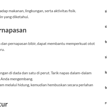
dap makanan, lingkungan, serta aktivitas fisik.
s
in yang diketahui.
s
rnapasan
t
ma dan pernapasan bibir, dapat membantu memperkuat otot
ru.
s
l
angan di dada dan satu di perut. Tarik napas dalam-dalam
ut Anda mengembang.
lam melalui hidung, kemudian hembuskan secara perlahan
t
tur
r