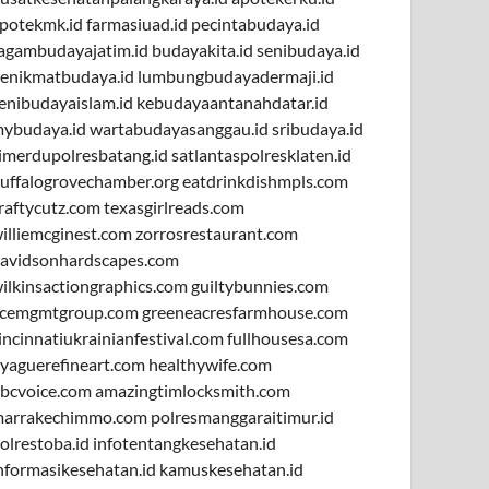
potekmk.id
farmasiuad.id
pecintabudaya.id
agambudayajatim.id
budayakita.id
senibudaya.id
enikmatbudaya.id
lumbungbudayadermaji.id
enibudayaislam.id
kebudayaantanahdatar.id
ybudaya.id
wartabudayasanggau.id
sribudaya.id
imerdupolresbatang.id
satlantaspolresklaten.id
uffalogrovechamber.org
eatdrinkdishmpls.com
raftycutz.com
texasgirlreads.com
illiemcginest.com
zorrosrestaurant.com
avidsonhardscapes.com
ilkinsactiongraphics.com
guiltybunnies.com
cemgmtgroup.com
greeneacresfarmhouse.com
incinnatiukrainianfestival.com
fullhousesa.com
yaguerefineart.com
healthywife.com
bcvoice.com
amazingtimlocksmith.com
arrakechimmo.com
polresmanggaraitimur.id
olrestoba.id
infotentangkesehatan.id
nformasikesehatan.id
kamuskesehatan.id