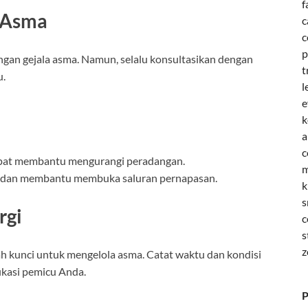
f
i Asma
c
c
p
ngan gejala asma. Namun, selalu konsultasikan dengan
t
u.
l
e
k
a
c
pat membantu mengurangi peradangan.
m
n dan membantu membuka saluran pernapasan.
k
s
rgi
c
s
z
h kunci untuk mengelola asma. Catat waktu dan kondisi
ikasi pemicu Anda.
P