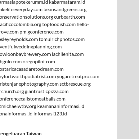
armasiapotekerumm.id
kabarmataram.id
akelifeeveryday.com
beansandgreens.org
onservationsolutions.org
curbearth.com
acificocolombia.org
topfoodish.com
hello-
rove.com
pmigconference.com
esleyreynolds.com
tomulrichphotos.com
ventfulweddingplanning.com
owloonbaybrewery.com
lachilenita.com
bgolo.com
oregopilot.com
ostaricacasadaretodream.com
yfortworthpodiatrist.com
yogaretreatpro.com
ristenjanephotography.com
sctbrescue.org
rchurch.org
giantrusticpizza.com
onferencecallstomeatballs.com
tmichaelwtby.org
keamananinformasi.id
onainformasi.id
informasi123.id
engeluaran Taiwan