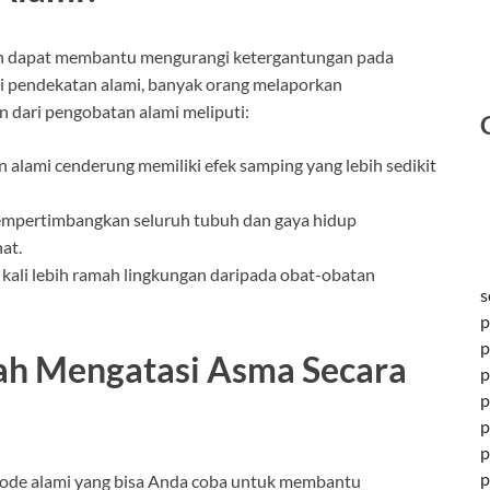
dan dapat membantu mengurangi ketergantungan pada
si pendekatan alami, banyak orang melaporkan
 dari pengobatan alami meliputi:
 alami cenderung memiliki efek samping yang lebih sedikit
mempertimbangkan seluruh tubuh dan gaya hidup
at.
 kali lebih ramah lingkungan daripada obat-obatan
s
p
p
h Mengatasi Asma Secara
p
p
p
p
p
tode alami yang bisa Anda coba untuk membantu