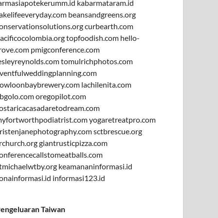
armasiapotekerumm.id
kabarmataram.id
akelifeeveryday.com
beansandgreens.org
onservationsolutions.org
curbearth.com
acificocolombia.org
topfoodish.com
hello-
rove.com
pmigconference.com
esleyreynolds.com
tomulrichphotos.com
ventfulweddingplanning.com
owloonbaybrewery.com
lachilenita.com
bgolo.com
oregopilot.com
ostaricacasadaretodream.com
yfortworthpodiatrist.com
yogaretreatpro.com
ristenjanephotography.com
sctbrescue.org
rchurch.org
giantrusticpizza.com
onferencecallstomeatballs.com
tmichaelwtby.org
keamananinformasi.id
onainformasi.id
informasi123.id
engeluaran Taiwan