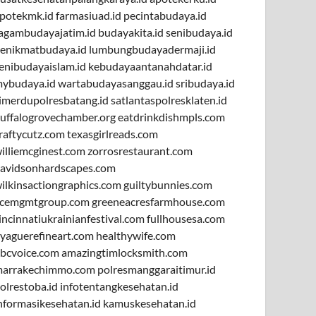
potekmk.id
farmasiuad.id
pecintabudaya.id
agambudayajatim.id
budayakita.id
senibudaya.id
enikmatbudaya.id
lumbungbudayadermaji.id
enibudayaislam.id
kebudayaantanahdatar.id
ybudaya.id
wartabudayasanggau.id
sribudaya.id
imerdupolresbatang.id
satlantaspolresklaten.id
uffalogrovechamber.org
eatdrinkdishmpls.com
raftycutz.com
texasgirlreads.com
illiemcginest.com
zorrosrestaurant.com
avidsonhardscapes.com
ilkinsactiongraphics.com
guiltybunnies.com
cemgmtgroup.com
greeneacresfarmhouse.com
incinnatiukrainianfestival.com
fullhousesa.com
yaguerefineart.com
healthywife.com
bcvoice.com
amazingtimlocksmith.com
arrakechimmo.com
polresmanggaraitimur.id
olrestoba.id
infotentangkesehatan.id
nformasikesehatan.id
kamuskesehatan.id