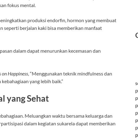
kan fokus mental.
t meningkatkan produksi endorfin, hormon yang membuat
n seperti berjalan kaki bisa memberikan manfaat
rnapasan dalam dapat menurunkan kecemasan dan
s on Happiness
, “Menggunakan teknik mindfulness dan
kebahagiaan yang lebih baik.”
s
p
al yang Sehat
p
p
p
kebahagiaan. Meluangkan waktu bersama keluarga dan
p
rpartisipasi dalam kegiatan sukarela dapat memberikan
p
p