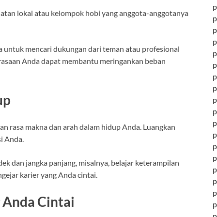
p
egiatan lokal atau kelompok hobi yang anggota-anggotanya
p
p
p
ya untuk mencari dukungan dari teman atau profesional
p
perasaan Anda dapat membantu meringankan beban
p
p
p
up
p
p
p
kan rasa makna dan arah dalam hidup Anda. Luangkan
p
i Anda.
p
p
k dan jangka panjang, misalnya, belajar keterampilan
p
gejar karier yang Anda cintai.
p
p
 Anda Cintai
p
p