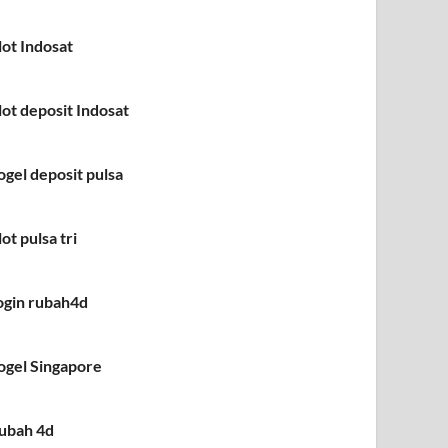
lot Indosat
lot deposit Indosat
ogel deposit pulsa
lot pulsa tri
ogin rubah4d
ogel Singapore
ubah 4d