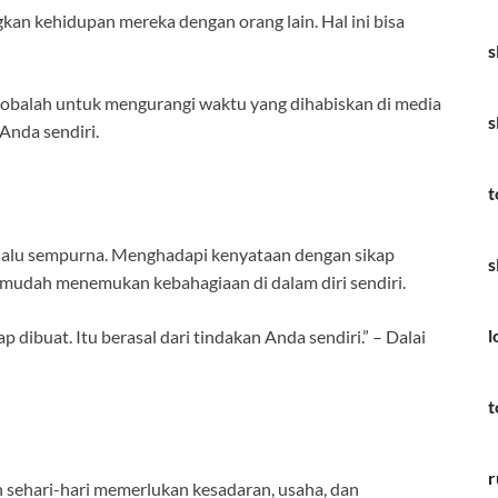
gkan kehidupan mereka dengan orang lain. Hal ini bisa
s
Cobalah untuk mengurangi waktu yang dihabiskan di media
s
Anda sendiri.
t
elalu sempurna. Menghadapi kenyataan dengan sikap
s
h mudah menemukan kebahagiaan di dalam diri sendiri.
l
dibuat. Itu berasal dari tindakan Anda sendiri.” – Dalai
t
r
sehari-hari memerlukan kesadaran, usaha, dan