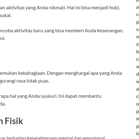
a
aktivitas yang Anda nikmati. Hal ini bisa menjadi hobi,
r
sukai.
p
s
encoba aktivitas baru yang bisa memberi Anda kesenangan,
m
ni.
s
b
c
w
menemukan kebahagiaan. Dengan menghargai apa yang Anda
d
urangi rasa tidak puas.
w
a
berapa hal yang Anda syukuri. Ini dapat membantu
c
da.
o
p
m
 Fisik
p
i
esar terhadap kesejahteraan mental dan emosional.