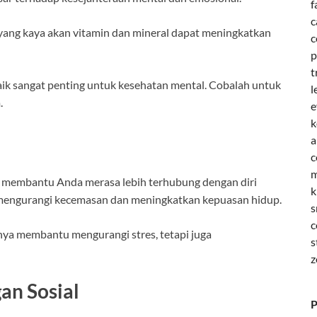
f
c
yang kaya akan vitamin dan mineral dapat meningkatkan
c
p
t
baik sangat penting untuk kesehatan mental. Cobalah untuk
l
.
e
k
a
c
m
t membantu Anda merasa lebih terhubung dengan diri
k
 mengurangi kecemasan dan meningkatkan kepuasan hidup.
s
c
hanya membantu mengurangi stres, tetapi juga
s
z
an Sosial
P