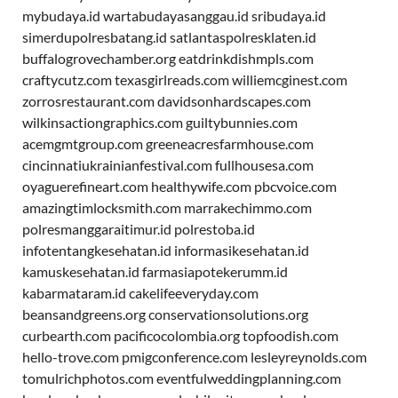
mybudaya.id
wartabudayasanggau.id
sribudaya.id
simerdupolresbatang.id
satlantaspolresklaten.id
buffalogrovechamber.org
eatdrinkdishmpls.com
craftycutz.com
texasgirlreads.com
williemcginest.com
zorrosrestaurant.com
davidsonhardscapes.com
wilkinsactiongraphics.com
guiltybunnies.com
acemgmtgroup.com
greeneacresfarmhouse.com
cincinnatiukrainianfestival.com
fullhousesa.com
oyaguerefineart.com
healthywife.com
pbcvoice.com
amazingtimlocksmith.com
marrakechimmo.com
polresmanggaraitimur.id
polrestoba.id
infotentangkesehatan.id
informasikesehatan.id
kamuskesehatan.id
farmasiapotekerumm.id
kabarmataram.id
cakelifeeveryday.com
beansandgreens.org
conservationsolutions.org
curbearth.com
pacificocolombia.org
topfoodish.com
hello-trove.com
pmigconference.com
lesleyreynolds.com
tomulrichphotos.com
eventfulweddingplanning.com