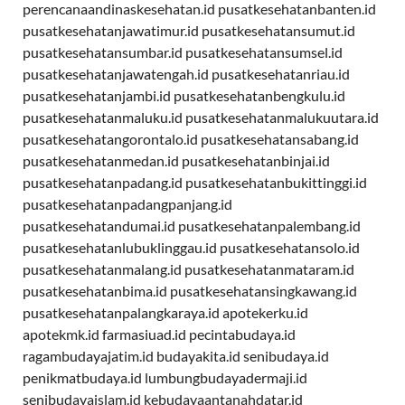
perencanaandinaskesehatan.id
pusatkesehatanbanten.id
pusatkesehatanjawatimur.id
pusatkesehatansumut.id
pusatkesehatansumbar.id
pusatkesehatansumsel.id
pusatkesehatanjawatengah.id
pusatkesehatanriau.id
pusatkesehatanjambi.id
pusatkesehatanbengkulu.id
pusatkesehatanmaluku.id
pusatkesehatanmalukuutara.id
pusatkesehatangorontalo.id
pusatkesehatansabang.id
pusatkesehatanmedan.id
pusatkesehatanbinjai.id
pusatkesehatanpadang.id
pusatkesehatanbukittinggi.id
pusatkesehatanpadangpanjang.id
pusatkesehatandumai.id
pusatkesehatanpalembang.id
pusatkesehatanlubuklinggau.id
pusatkesehatansolo.id
pusatkesehatanmalang.id
pusatkesehatanmataram.id
pusatkesehatanbima.id
pusatkesehatansingkawang.id
pusatkesehatanpalangkaraya.id
apotekerku.id
apotekmk.id
farmasiuad.id
pecintabudaya.id
ragambudayajatim.id
budayakita.id
senibudaya.id
penikmatbudaya.id
lumbungbudayadermaji.id
senibudayaislam.id
kebudayaantanahdatar.id