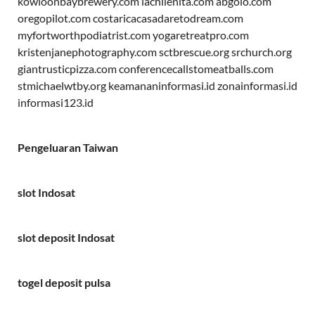
kowloonbaybrewery.com
lachilenita.com
abgolo.com
oregopilot.com
costaricacasadaretodream.com
myfortworthpodiatrist.com
yogaretreatpro.com
kristenjanephotography.com
sctbrescue.org
srchurch.org
giantrusticpizza.com
conferencecallstomeatballs.com
stmichaelwtby.org
keamananinformasi.id
zonainformasi.id
informasi123.id
Pengeluaran Taiwan
slot Indosat
slot deposit Indosat
togel deposit pulsa