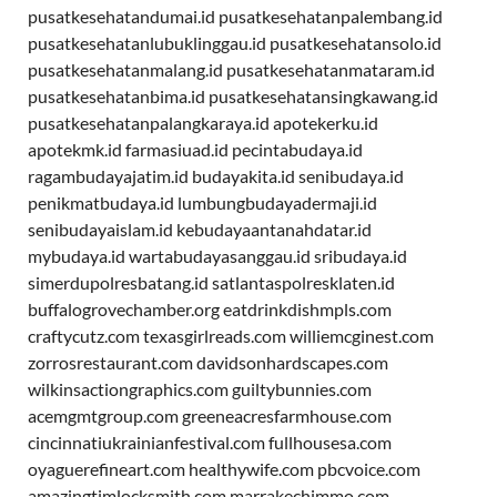
pusatkesehatandumai.id
pusatkesehatanpalembang.id
pusatkesehatanlubuklinggau.id
pusatkesehatansolo.id
pusatkesehatanmalang.id
pusatkesehatanmataram.id
pusatkesehatanbima.id
pusatkesehatansingkawang.id
pusatkesehatanpalangkaraya.id
apotekerku.id
apotekmk.id
farmasiuad.id
pecintabudaya.id
ragambudayajatim.id
budayakita.id
senibudaya.id
penikmatbudaya.id
lumbungbudayadermaji.id
senibudayaislam.id
kebudayaantanahdatar.id
mybudaya.id
wartabudayasanggau.id
sribudaya.id
simerdupolresbatang.id
satlantaspolresklaten.id
buffalogrovechamber.org
eatdrinkdishmpls.com
craftycutz.com
texasgirlreads.com
williemcginest.com
zorrosrestaurant.com
davidsonhardscapes.com
wilkinsactiongraphics.com
guiltybunnies.com
acemgmtgroup.com
greeneacresfarmhouse.com
cincinnatiukrainianfestival.com
fullhousesa.com
oyaguerefineart.com
healthywife.com
pbcvoice.com
amazingtimlocksmith.com
marrakechimmo.com