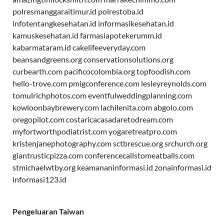
polresmanggaraitimur.id
polrestoba.id
infotentangkesehatan.id
informasikesehatan.id
kamuskesehatan.id
farmasiapotekerumm.id
kabarmataram.id
cakelifeeveryday.com
beansandgreens.org
conservationsolutions.org
curbearth.com
pacificocolombia.org
topfoodish.com
hello-trove.com
pmigconference.com
lesleyreynolds.com
tomulrichphotos.com
eventfulweddingplanning.com
kowloonbaybrewery.com
lachilenita.com
abgolo.com
oregopilot.com
costaricacasadaretodream.com
myfortworthpodiatrist.com
yogaretreatpro.com
kristenjanephotography.com
sctbrescue.org
srchurch.org
giantrusticpizza.com
conferencecallstomeatballs.com
stmichaelwtby.org
keamananinformasi.id
zonainformasi.id
informasi123.id
Pengeluaran Taiwan