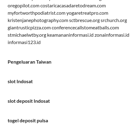
oregopilot.com
costaricacasadaretodream.com
myfortworthpodiatrist.com
yogaretreatpro.com
kristenjanephotography.com
sctbrescue.org
srchurch.org
giantrusticpizza.com
conferencecallstomeatballs.com
stmichaelwtby.org
keamananinformasi.id
zonainformasi.id
informasi123.id
Pengeluaran Taiwan
slot Indosat
slot deposit Indosat
togel deposit pulsa