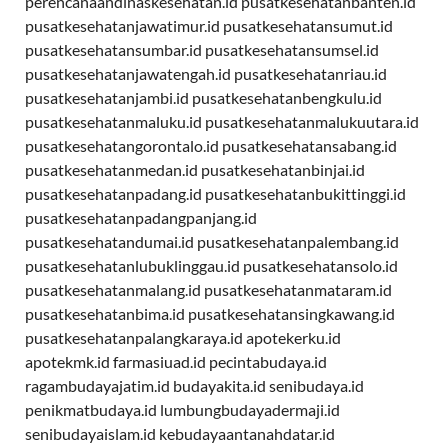
perencanaandinaskesehatan.id
pusatkesehatanbanten.id
pusatkesehatanjawatimur.id
pusatkesehatansumut.id
pusatkesehatansumbar.id
pusatkesehatansumsel.id
pusatkesehatanjawatengah.id
pusatkesehatanriau.id
pusatkesehatanjambi.id
pusatkesehatanbengkulu.id
pusatkesehatanmaluku.id
pusatkesehatanmalukuutara.id
pusatkesehatangorontalo.id
pusatkesehatansabang.id
pusatkesehatanmedan.id
pusatkesehatanbinjai.id
pusatkesehatanpadang.id
pusatkesehatanbukittinggi.id
pusatkesehatanpadangpanjang.id
pusatkesehatandumai.id
pusatkesehatanpalembang.id
pusatkesehatanlubuklinggau.id
pusatkesehatansolo.id
pusatkesehatanmalang.id
pusatkesehatanmataram.id
pusatkesehatanbima.id
pusatkesehatansingkawang.id
pusatkesehatanpalangkaraya.id
apotekerku.id
apotekmk.id
farmasiuad.id
pecintabudaya.id
ragambudayajatim.id
budayakita.id
senibudaya.id
penikmatbudaya.id
lumbungbudayadermaji.id
senibudayaislam.id
kebudayaantanahdatar.id