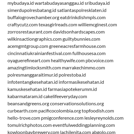
mybudaya.id
wartabudayasanggau.id
sribudaya.id
simerdupolresbatang.id
satlantaspolresklaten.id
buffalogrovechamber.org
eatdrinkdishmpls.com
craftycutz.com
texasgirlreads.com
williemcginest.com
zorrosrestaurant.com
davidsonhardscapes.com
wilkinsactiongraphics.com
guiltybunnies.com
acemgmtgroup.com
greeneacresfarmhouse.com
cincinnatiukrainianfestival.com
fullhousesa.com
oyaguerefineart.com
healthywife.com
pbcvoice.com
amazingtimlocksmith.com
marrakechimmo.com
polresmanggaraitimur.id
polrestoba.id
infotentangkesehatan.id
informasikesehatan.id
kamuskesehatan.id
farmasiapotekerumm.id
kabarmataram.id
cakelifeeveryday.com
beansandgreens.org
conservationsolutions.org
curbearth.com
pacificocolombia.org
topfoodish.com
hello-trove.com
pmigconference.com
lesleyreynolds.com
tomulrichphotos.com
eventfulweddingplanning.com
kowloonbaybrewery.com
lachilenita.com
abgolo.com