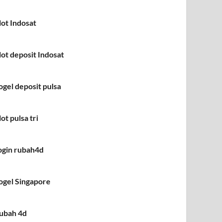
lot Indosat
lot deposit Indosat
ogel deposit pulsa
lot pulsa tri
ogin rubah4d
ogel Singapore
ubah 4d