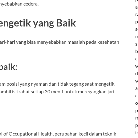
nyebabkan cedera.
a
r
engetik yang Baik
p
s
m
ehari-hari yang bisa menyebabkan masalah pada kesehatan
s
b
c
baik:
w
d
w
lam posisi yang nyaman dan tidak tegang saat mengetik.
a
mbil istirahat setiap 30 menit untuk meregangkan jari
c
o
p
m
p
i
l of Occupational Health, perubahan kecil dalam teknik