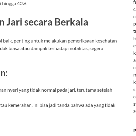
f
i hingga 40%.
c
c
 Jari secara Berkala
p
t
l
i baik, penting untuk melakukan pemeriksaan kesehatan
e
idak biasa atau dampak terhadap mobilitas, segera
k
a
c
n:
m
k
s
an nyeri yang tidak normal pada jari, terutama setelah
c
s
atau kemerahan, ini bisa jadi tanda bahwa ada yang tidak
z
P