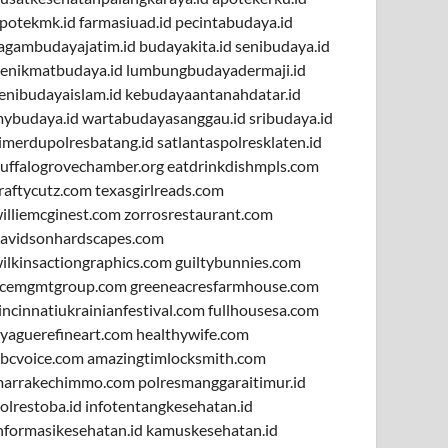
potekmk.id
farmasiuad.id
pecintabudaya.id
agambudayajatim.id
budayakita.id
senibudaya.id
enikmatbudaya.id
lumbungbudayadermaji.id
enibudayaislam.id
kebudayaantanahdatar.id
ybudaya.id
wartabudayasanggau.id
sribudaya.id
imerdupolresbatang.id
satlantaspolresklaten.id
uffalogrovechamber.org
eatdrinkdishmpls.com
raftycutz.com
texasgirlreads.com
illiemcginest.com
zorrosrestaurant.com
avidsonhardscapes.com
ilkinsactiongraphics.com
guiltybunnies.com
cemgmtgroup.com
greeneacresfarmhouse.com
incinnatiukrainianfestival.com
fullhousesa.com
yaguerefineart.com
healthywife.com
bcvoice.com
amazingtimlocksmith.com
arrakechimmo.com
polresmanggaraitimur.id
olrestoba.id
infotentangkesehatan.id
nformasikesehatan.id
kamuskesehatan.id