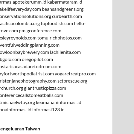
armasiapotekerumm.id
kabarmataram.id
akelifeeveryday.com
beansandgreens.org
onservationsolutions.org
curbearth.com
acificocolombia.org
topfoodish.com
hello-
rove.com
pmigconference.com
esleyreynolds.com
tomulrichphotos.com
ventfulweddingplanning.com
owloonbaybrewery.com
lachilenita.com
bgolo.com
oregopilot.com
ostaricacasadaretodream.com
yfortworthpodiatrist.com
yogaretreatpro.com
ristenjanephotography.com
sctbrescue.org
rchurch.org
giantrusticpizza.com
onferencecallstomeatballs.com
tmichaelwtby.org
keamananinformasi.id
onainformasi.id
informasi123.id
engeluaran Taiwan