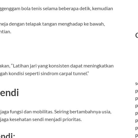
ggenggam bola tenis selama beberapa detik, kemudian
meja dengan telapak tangan menghadap ke bawah,
ntian.
takan, “Latihan jari yang konsisten dapat meningkatkan
h kondisi seperti sindrom carpal tunnel.”
s
Sendi
p
p
p
jaga fungsi dan mobilitas. Seiring bertambahnya usia,
p
aga kesehatan sendi menjadi prioritas.
p
p
ndi:
p