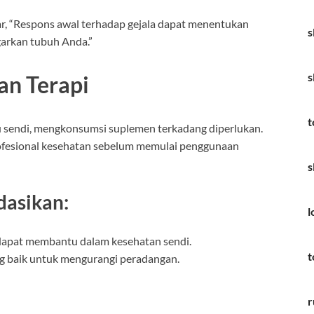
ar, “Respons awal terhadap gejala dapat menentukan
s
garkan tubuh Anda.”
s
an Terapi
t
u sendi, mengkonsumsi suplemen terkadang diperlukan.
ofesional kesehatan sebelum memulai penggunaan
s
asikan:
l
 dapat membantu dalam kesehatan sendi.
t
 baik untuk mengurangi peradangan.
r