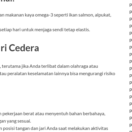
p
p
kan makanan kaya omega-3 seperti ikan salmon, alpukat,
p
p
etiap hari untuk menjaga sendi tetap elastis.
p
p
ari Cedera
p
p
p
a, terutama jika Anda terlibat dalam olahraga atau
p
au peralatan keselamatan lainnya bisa mengurangi risiko
p
p
p
p
p
p
n pekerjaan berat atau menyentuh bahan berbahaya,
p
an yang sesuai.
p
an posisi tangan dan jari Anda saat melakukan aktivitas
p