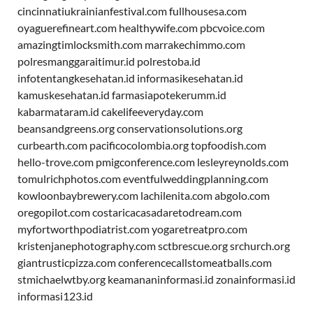
cincinnatiukrainianfestival.com
fullhousesa.com
oyaguerefineart.com
healthywife.com
pbcvoice.com
amazingtimlocksmith.com
marrakechimmo.com
polresmanggaraitimur.id
polrestoba.id
infotentangkesehatan.id
informasikesehatan.id
kamuskesehatan.id
farmasiapotekerumm.id
kabarmataram.id
cakelifeeveryday.com
beansandgreens.org
conservationsolutions.org
curbearth.com
pacificocolombia.org
topfoodish.com
hello-trove.com
pmigconference.com
lesleyreynolds.com
tomulrichphotos.com
eventfulweddingplanning.com
kowloonbaybrewery.com
lachilenita.com
abgolo.com
oregopilot.com
costaricacasadaretodream.com
myfortworthpodiatrist.com
yogaretreatpro.com
kristenjanephotography.com
sctbrescue.org
srchurch.org
giantrusticpizza.com
conferencecallstomeatballs.com
stmichaelwtby.org
keamananinformasi.id
zonainformasi.id
informasi123.id