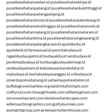
pusatkesehatanmedan.id
pusatkesehatanbinjai.id
pusatkesehatanpadang.id
pusatkesehatanbukittinggi.id
pusatkesehatanpadangpanjang.id
pusatkesehatandumai.id
pusatkesehatanpalembang.id
pusatkesehatanlubuklinggau.id
pusatkesehatansolo.id
pusatkesehatanmalang.id
pusatkesehatanmataram.id
pusatkesehatanbima.id
pusatkesehatansingkawang.id
pusatkesehatanpalangkaraya.id
apotekerku.id
apotekmk.id
farmasiuad.id
pecintabudaya.id
ragambudayajatim.id
budayakita.id
senibudaya.id
penikmatbudaya.id
lumbungbudayadermaji.id
senibudayaislam.id
kebudayaantanahdatar.id
mybudaya.id
wartabudayasanggau.id
sribudaya.id
simerdupolresbatang.id
satlantaspolresklaten.id
buffalogrovechamber.org
eatdrinkdishmpls.com
craftycutz.com
texasgirlreads.com
williemcginest.com
zorrosrestaurant.com
davidsonhardscapes.com
wilkinsactiongraphics.com
guiltybunnies.com
acemgmtgroup.com
greeneacresfarmhouse.com